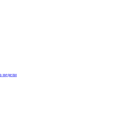
а недели