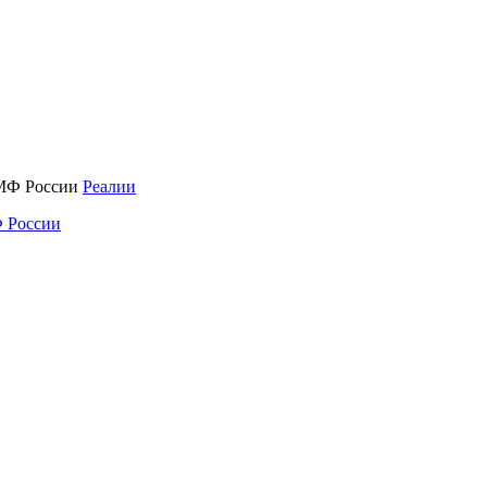
Реалии
 России