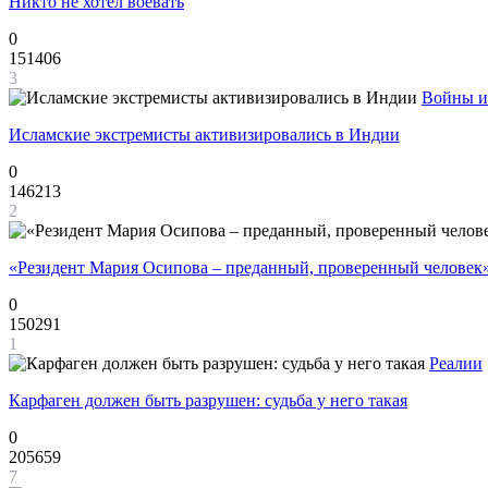
Никто не хотел воевать
0
151406
3
Войны и
Исламские экстремисты активизировались в Индии
0
146213
2
«Резидент Мария Осипова – преданный, проверенный человек
0
150291
1
Реалии
Карфаген должен быть разрушен: судьба у него такая
0
205659
7