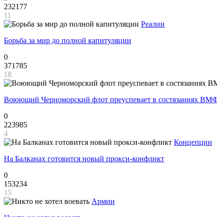
232177
11
Реалии
Борьба за мир до полной капитуляции
0
371785
18
Воюющий Черноморский флот преуспевает в состязаниях ВМФ
0
223985
4
Концепции
На Балканах готовится новый прокси-конфликт
0
153234
15
Армии