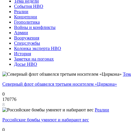
Тема недели
События НВО
Реалии
Концепции
Геополитика
Войны и конфликты
Армии
Вооружения
Спецслужбы
Колонка эксперта НВО
История
Заметки на погонах
Досье НВО
Тем
Северный флот обзавелся третьим носителем «Циркона»
0
170776
8
Реалии
Российские бомбы умнеют и набирают вес
0