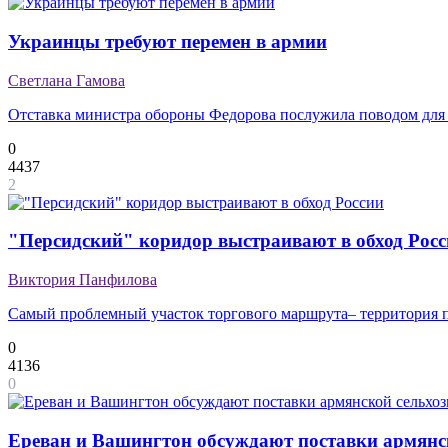
Украинцы требуют перемен в армии
Светлана Гамова
Отставка министра обороны Федорова послужила поводом для 
0
4437
2
"Персидский" коридор выстраивают в обход Рос
Виктория Панфилова
Самый проблемный участок торгового маршрута– территория п
0
4136
0
Ереван и Вашингтон обсуждают поставки армян