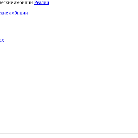
Реалии
ские амбиции
ах