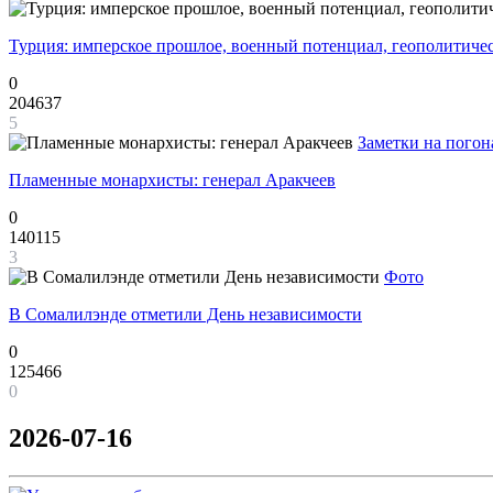
Турция: имперское прошлое, военный потенциал, геополитиче
0
204637
5
Заметки на погон
Пламенные монархисты: генерал Аракчеев
0
140115
3
Фото
В Сомалилэнде отметили День независимости
0
125466
0
2026-07-16