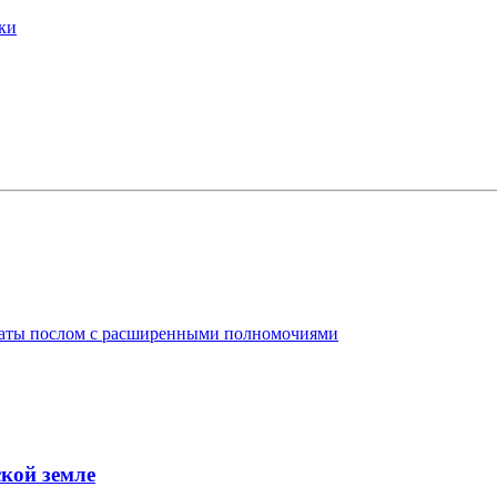
ки
таты послом с расширенными полномочиями
кой земле