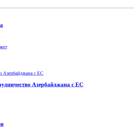
та
ожет
рудничество Азербайджана с ЕС
ли