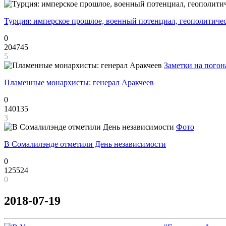
Турция: имперское прошлое, военный потенциал, геополитиче
0
204745
5
Заметки на погон
Пламенные монархисты: генерал Аракчеев
0
140135
3
Фото
В Сомалилэнде отметили День независимости
0
125524
0
2018-07-19