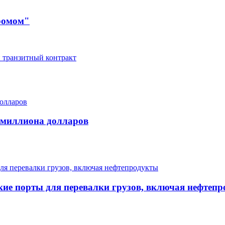
промом"
й транзитный контракт
лмиллиона долларов
ие порты для перевалки грузов, включая нефтеп