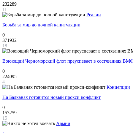
232289
11
Реалии
Борьба за мир до полной капитуляции
0
371932
18
Воюющий Черноморский флот преуспевает в состязаниях ВМФ
0
224095
4
Концепции
На Балканах готовится новый прокси-конфликт
0
153259
15
Армии