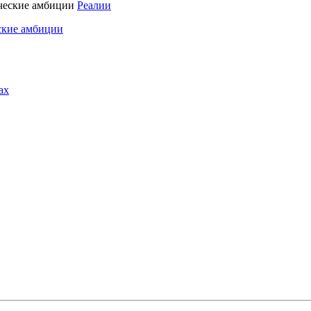
Реалии
ские амбиции
ах