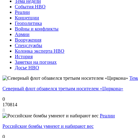
Тема недели
События НВО
Реалии
Концепции
Геополитика
Войны и конфликты
Армии
Вооружения
Спецслужбы
Колонка эксперта НВО
История
Заметки на погонах
Досье НВО
Тем
Северный флот обзавелся третьим носителем «Циркона»
0
170814
8
Реалии
Российские бомбы умнеют и набирают вес
0