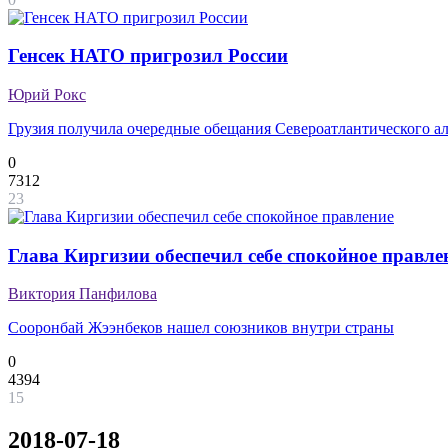
Генсек НАТО пригрозил России
Юрий Рокс
Грузия получила очередные обещания Североатлантического а
0
7312
23
Глава Киргизии обеспечил себе спокойное правле
Виктория Панфилова
Сооронбай Жээнбеков нашел союзников внутри страны
0
4394
15
2018-07-18