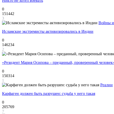
Никто не хотел воевать
0
151442
3
Войны и
Исламские экстремисты активизировались в Индии
0
146234
2
«Резидент Мария Осипова – преданный, проверенный человек
0
150314
1
Реалии
Карфаген должен быть разрушен: судьба у него такая
0
205769
7