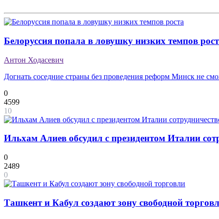
Белоруссия попала в ловушку низких темпов рос
Антон Ходасевич
Догнать соседние страны без проведения реформ Минск не см
0
4599
10
Ильхам Алиев обсудил с президентом Италии сот
0
2489
0
Ташкент и Кабул создают зону свободной торгов