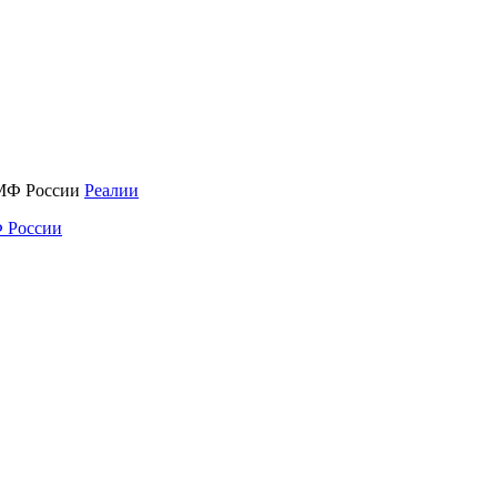
Реалии
 России