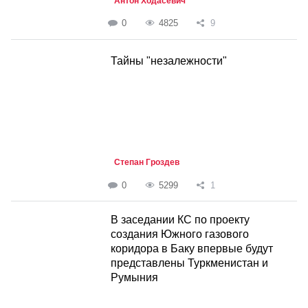
Антон Ходасевич
0
4825
9
Тайны "незалежности"
Степан Гроздев
0
5299
1
В заседании КС по проекту
создания Южного газового
коридора в Баку впервые будут
представлены Туркменистан и
Румыния