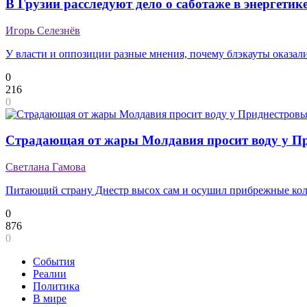
В Грузии расследуют дело о саботаже в энергетик
Игорь Селезнёв
У власти и оппозиции разные мнения, почему блэкауты оказал
0
216
0
Страдающая от жары Молдавия просит воду у П
Светлана Гамова
Питающий страну Днестр высох сам и осушил прибрежные ко
0
876
0
События
Реалии
Политика
В мире