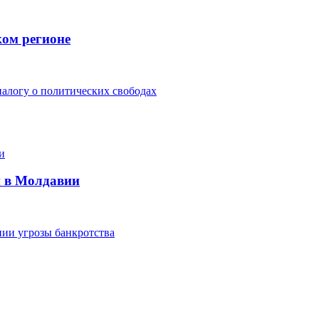
ком регионе
алогу о политических свободах
и в Молдавии
ии угрозы банкротства