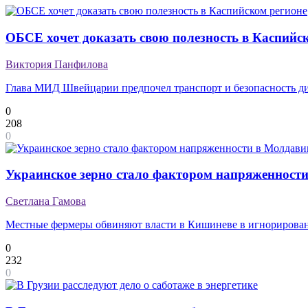
ОБСЕ хочет доказать свою полезность в Каспийс
Виктория Панфилова
Глава МИД Швейцарии предпочел транспорт и безопасность ди
0
208
0
Украинское зерно стало фактором напряженност
Светлана Гамова
Местные фермеры обвиняют власти в Кишиневе в игнорирован
0
232
0