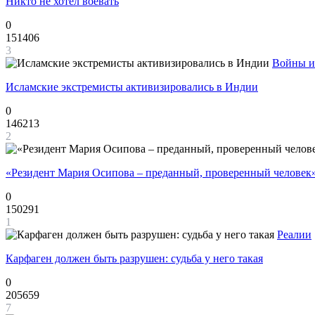
Никто не хотел воевать
0
151406
3
Войны и
Исламские экстремисты активизировались в Индии
0
146213
2
«Резидент Мария Осипова – преданный, проверенный человек
0
150291
1
Реалии
Карфаген должен быть разрушен: судьба у него такая
0
205659
7