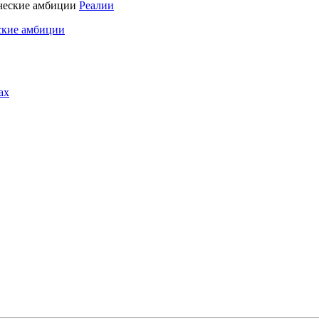
Реалии
ские амбиции
ах