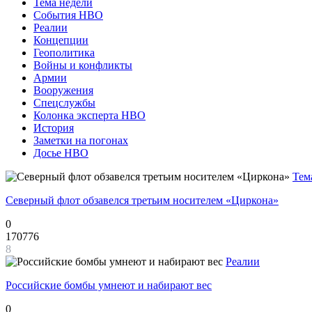
Тема недели
События НВО
Реалии
Концепции
Геополитика
Войны и конфликты
Армии
Вооружения
Спецслужбы
Колонка эксперта НВО
История
Заметки на погонах
Досье НВО
Тем
Северный флот обзавелся третьим носителем «Циркона»
0
170776
8
Реалии
Российские бомбы умнеют и набирают вес
0