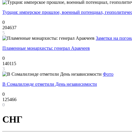
Турция: имперское прошлое, военный потенциал, геополитиче
0
204637
5
Заметки на погон
Пламенные монархисты: генерал Аракчеев
0
140115
3
Фото
В Сомалилэнде отметили День независимости
0
125466
0
СНГ