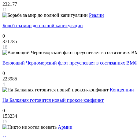
232177
11
Реалии
Борьба за мир до полной капитуляции
0
371785
18
Воюющий Черноморский флот преуспевает в состязаниях ВМФ
0
223985
4
Концепции
На Балканах готовится новый прокси-конфликт
0
153234
15
Армии