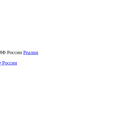
Реалии
 России