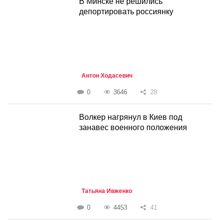
В Минске не решились
депортировать россиянку
Антон Ходасевич
0
3646
28
Волкер нагрянул в Киев под
занавес военного положения
Татьяна Ивженко
0
4453
41