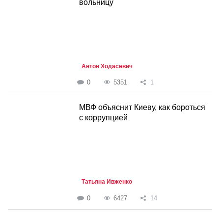
вольницу
Антон Ходасевич
0
5351
1
МВФ объяснит Киеву, как бороться
с коррупцией
Татьяна Ивженко
0
6427
14