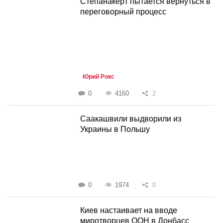
Степанакерт пытается вернуться в
переговорный процесс
Юрий Рокс
0
4160
2
Саакашвили выдворили из
Украины в Польшу
0
1974
0
Киев настаивает на вводе
миротворцев ООН в Донбасс