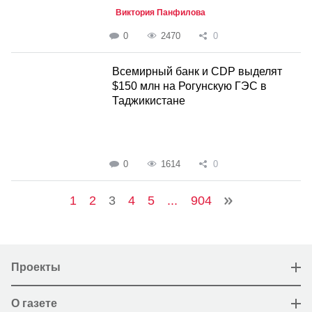
Виктория Панфилова
0
2470
0
Всемирный банк и CDP выделят
$150 млн на Рогунскую ГЭС в
Таджикистане
0
1614
0
1
2
3
4
5
...
904
Проекты
О газете