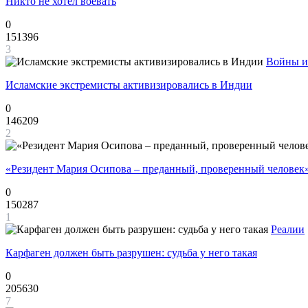
Никто не хотел воевать
0
151396
3
Войны и
Исламские экстремисты активизировались в Индии
0
146209
2
«Резидент Мария Осипова – преданный, проверенный человек
0
150287
1
Реалии
Карфаген должен быть разрушен: судьба у него такая
0
205630
7