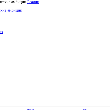
Реалии
ские амбиции
ах