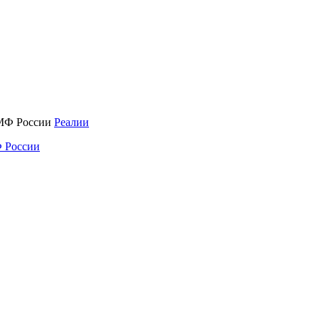
Реалии
 России