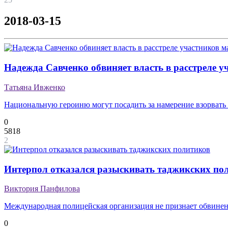
2018-03-15
Надежда Савченко обвиняет власть в расстреле 
Татьяна Ивженко
Национальную героиню могут посадить за намерение взорвать
0
5818
2
Интерпол отказался разыскивать таджикских по
Виктория Панфилова
Международная полицейская организация не признает обвинен
0