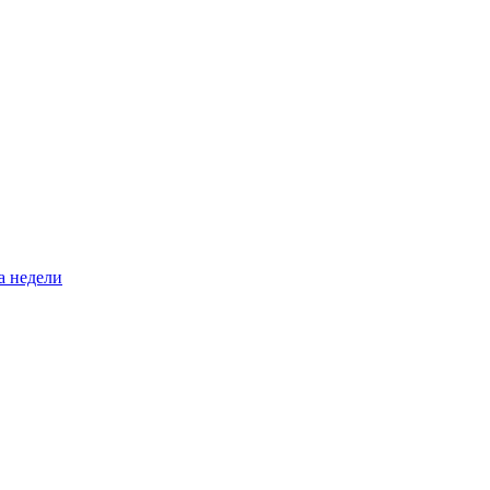
а недели