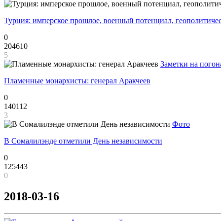
Турция: имперское прошлое, военный потенциал, геополитиче
0
204610
5
Заметки на погон
Пламенные монархисты: генерал Аракчеев
0
140112
3
Фото
В Сомалилэнде отметили День независимости
0
125443
0
2018-03-16