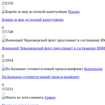
232150
11
Реалии
Борьба за мир до полной капитуляции
0
371748
18
Воюющий Черноморский флот преуспевает в состязаниях ВМФ
0
223954
4
Концепции
На Балканах готовится новый прокси-конфликт
0
153231
15
Армии