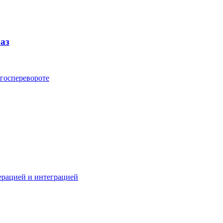
аз
 госперевороте
ерацией и интеграцией