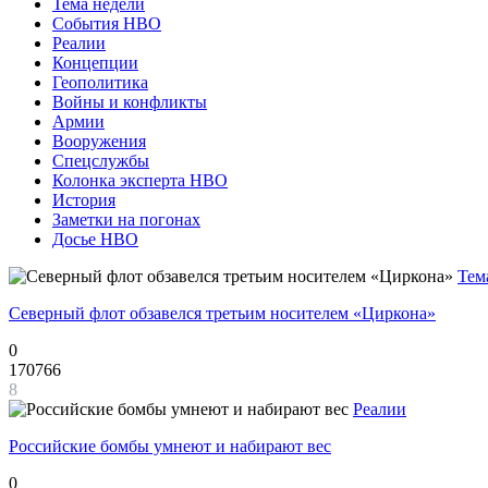
Тема недели
События НВО
Реалии
Концепции
Геополитика
Войны и конфликты
Армии
Вооружения
Спецслужбы
Колонка эксперта НВО
История
Заметки на погонах
Досье НВО
Тем
Северный флот обзавелся третьим носителем «Циркона»
0
170766
8
Реалии
Российские бомбы умнеют и набирают вес
0