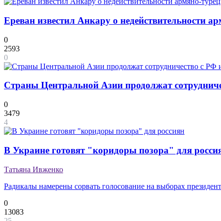
Ереван известил Анкару о недействительности а
0
2593
0
Страны Центральной Азии продолжат сотрудничест
0
3479
4
В Украине готовят "коридоры позора" для росси
Татьяна Ивженко
Радикалы намерены сорвать голосование на выборах президент
0
13083
25