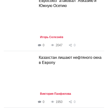
Евросоюз "атаковал" Абхазию и
Южную Осетию
Игорь Селезнёв
0
2047
0
Казахстан лишают нефтяного окна
в Европу
Виктория Панфилова
0
1950
0