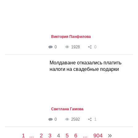
Виктория Панфилова
0
1928
0
Молдаване отказались платить
налоги на свадебные подарки
Светлана Гамова
0
2592
1
1
...
2
3
4
5
6
...
904