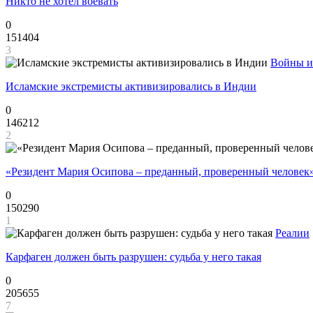
Никто не хотел воевать
0
151404
3
Войны и
Исламские экстремисты активизировались в Индии
0
146212
2
«Резидент Мария Осипова – преданный, проверенный человек
0
150290
1
Реалии
Карфаген должен быть разрушен: судьба у него такая
0
205655
7