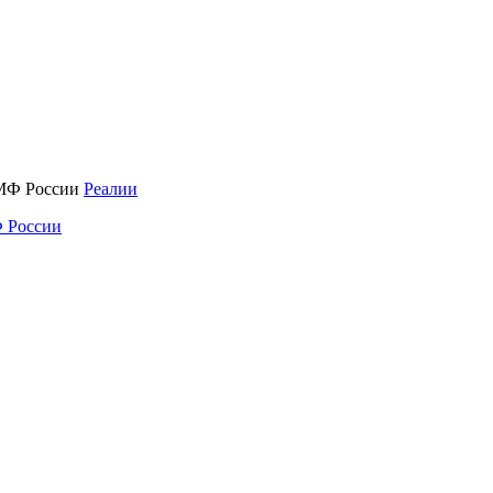
Реалии
 России