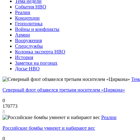
Тема недели
События НВО
Реалии
Концепции
Геополитика
Войны и конфликты
Армии
Вооружения
Спецслужбы
Колонка эксперта НВО
История
Заметки на погонах
Досье НВО
Тем
Северный флот обзавелся третьим носителем «Циркона»
0
170773
8
Реалии
Российские бомбы умнеют и набирают вес
0