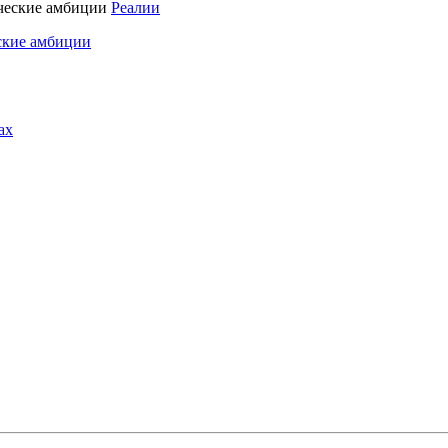
Реалии
ские амбиции
ах