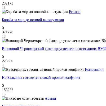
232173
11
Реалии
Борьба за мир до полной капитуляции
0
371778
18
Воюющий Черноморский флот преуспевает в состязаниях ВМФ
0
223980
4
Концепции
На Балканах готовится новый прокси-конфликт
0
153233
15
Армии