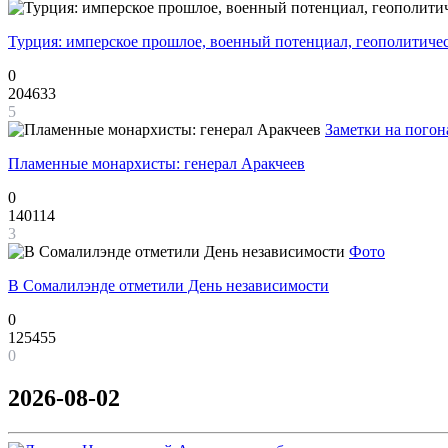
Турция: имперское прошлое, военный потенциал, геополитиче
0
204633
5
Заметки на погон
Пламенные монархисты: генерал Аракчеев
0
140114
3
Фото
В Сомалилэнде отметили День независимости
0
125455
0
2026-08-02