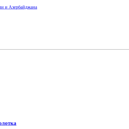
ии и Азербайджана
олотка