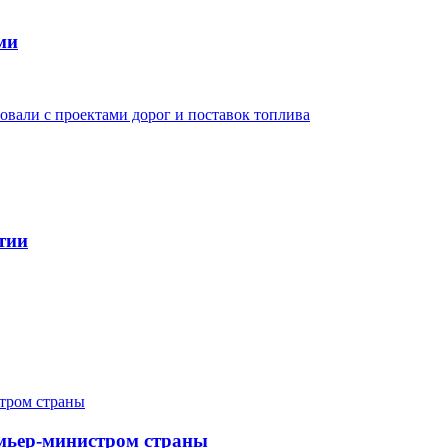
ми
овали с проектами дорог и поставок топлива
тии
мьер-министром страны