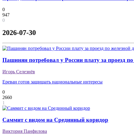
0
947
0
2026-07-30
Пашинян потребовал у России плату за проезд по
Игорь Селезнёв
Ереван готов защищать национальные интересы
0
2660
1
Саммит с видом на Срединный коридор
Виктория Панфилова