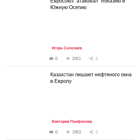
Евросоюз "атаковал" Абхазию и
Южную Осетию
Игорь Селезнёв
0
2051
0
Казахстан лишают нефтяного окна
в Европу
Виктория Панфилова
0
1953
0