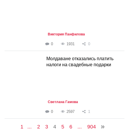
Виктория Панфилова
0
1931
0
Молдаване отказались платить
налоги на свадебные подарки
Светлана Гамова
0
2597
1
1
...
2
3
4
5
6
...
904