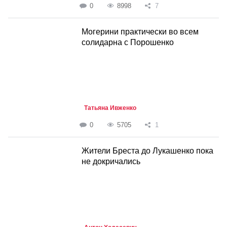
0
8998
7
Могерини практически во всем
солидарна с Порошенко
Татьяна Ивженко
0
5705
1
Жители Бреста до Лукашенко пока
не докричались