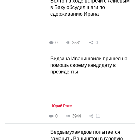
Болтон в ходе встречи с Алиевым
в Баку обсудил шаги по
сдерживанию Ирана
0
2581
0
Бидзина Иванишвили пришел на
помощь своему кандидату в
президенты
Юрий Рокс
0
3944
11
Бердымухамедов попытается
заманить Вашингтон в газовую