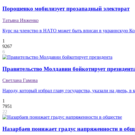
Порошенко мобилизует прозападный электорат
Татьяна Ивженко
Курс на членство в НАТО может быть вписан в украинскую К
1
9267
6
Правительство Молдавии бойкотирует президент
Светлана Гамова
Народу, который избрал главу государства, указали на дверь, 
1
7951
22
Назарбаев понижает градус напряженности в общ