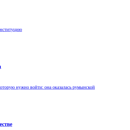
онституцию
а
в которую нужно войти: она оказалась румынской
естве