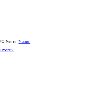
Реалии
 России