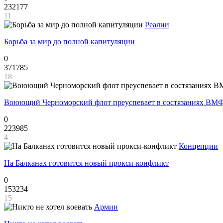
232177
11
Реалии
Борьба за мир до полной капитуляции
0
371785
18
Воюющий Черноморский флот преуспевает в состязаниях ВМФ
0
223985
4
Концепции
На Балканах готовится новый прокси-конфликт
0
153234
15
Армии