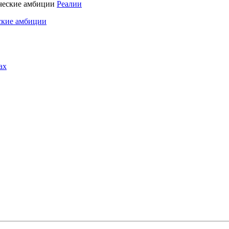
Реалии
ские амбиции
ах