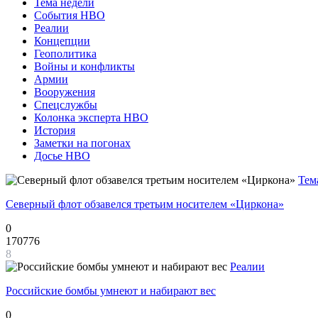
Тема недели
События НВО
Реалии
Концепции
Геополитика
Войны и конфликты
Армии
Вооружения
Спецслужбы
Колонка эксперта НВО
История
Заметки на погонах
Досье НВО
Тем
Северный флот обзавелся третьим носителем «Циркона»
0
170776
8
Реалии
Российские бомбы умнеют и набирают вес
0