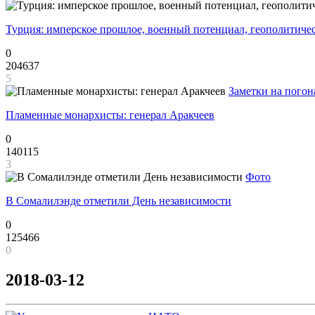
Турция: имперское прошлое, военный потенциал, геополитиче
0
204637
5
Заметки на погон
Пламенные монархисты: генерал Аракчеев
0
140115
3
Фото
В Сомалилэнде отметили День независимости
0
125466
0
2018-03-12