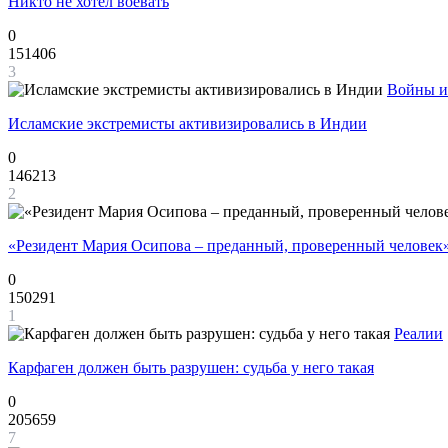
Никто не хотел воевать
0
151406
3
Войны и
Исламские экстремисты активизировались в Индии
0
146213
2
«Резидент Мария Осипова – преданный, проверенный человек
0
150291
1
Реалии
Карфаген должен быть разрушен: судьба у него такая
0
205659
7