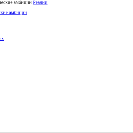
Реалии
ские амбиции
ах