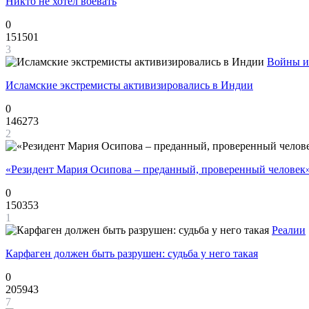
Никто не хотел воевать
0
151501
3
Войны и
Исламские экстремисты активизировались в Индии
0
146273
2
«Резидент Мария Осипова – преданный, проверенный человек
0
150353
1
Реалии
Карфаген должен быть разрушен: судьба у него такая
0
205943
7