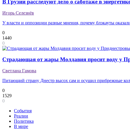
В Грузии расследуют дело о саботаже в энергетик
Игорь Селезнёв
У власти и оппозиции разные мнения, почему блэкауты оказал
0
1440
0
Страдающая от жары Молдавия просит воду у П
Светлана Гамова
Питающий страну Днестр высох сам и осушил прибрежные ко
0
1529
0
События
Реалии
Политика
В мире