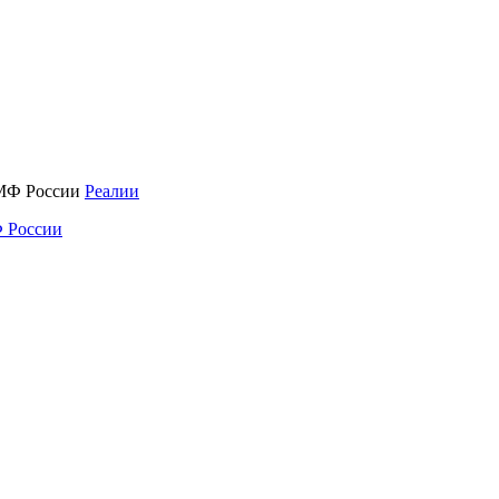
Реалии
 России