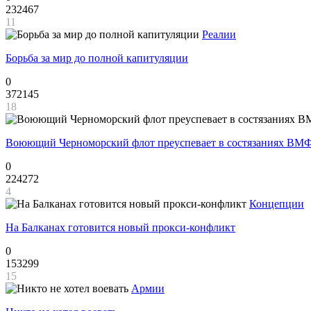
232467
11
Реалии
Борьба за мир до полной капитуляции
0
372145
18
Воюющий Черноморский флот преуспевает в состязаниях ВМФ
0
224272
4
Концепции
На Балканах готовится новый прокси-конфликт
0
153299
15
Армии