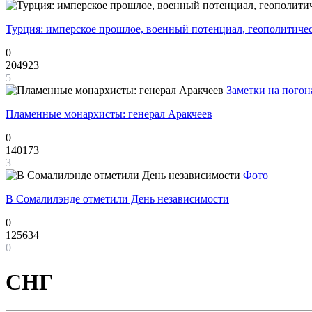
Турция: имперское прошлое, военный потенциал, геополитиче
0
204923
5
Заметки на погон
Пламенные монархисты: генерал Аракчеев
0
140173
3
Фото
В Сомалилэнде отметили День независимости
0
125634
0
СНГ