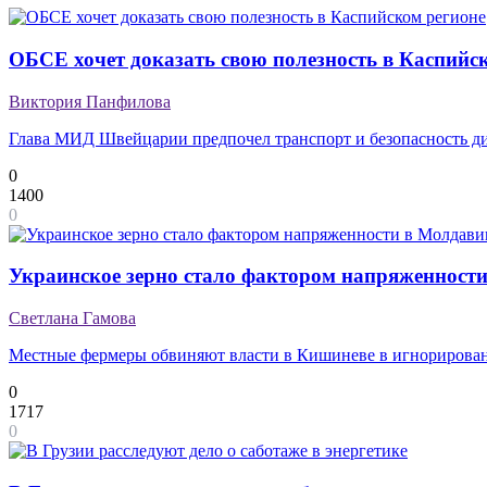
ОБСЕ хочет доказать свою полезность в Каспийс
Виктория Панфилова
Глава МИД Швейцарии предпочел транспорт и безопасность ди
0
1400
0
Украинское зерно стало фактором напряженност
Светлана Гамова
Местные фермеры обвиняют власти в Кишиневе в игнорирован
0
1717
0