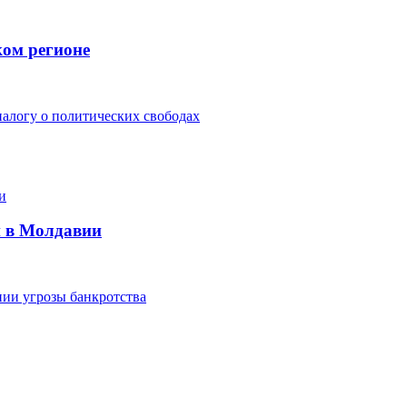
ком регионе
алогу о политических свободах
и в Молдавии
ии угрозы банкротства