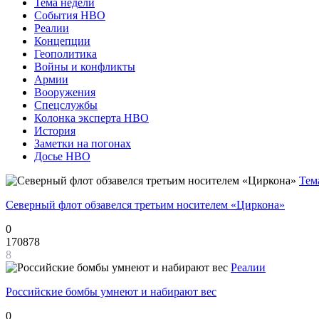
Тема недели
События НВО
Реалии
Концепции
Геополитика
Войны и конфликты
Армии
Вооружения
Спецслужбы
Колонка эксперта НВО
История
Заметки на погонах
Досье НВО
Тем
Северный флот обзавелся третьим носителем «Циркона»
0
170878
8
Реалии
Российские бомбы умнеют и набирают вес
0