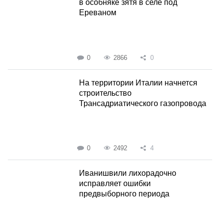
в особняке зятя в селе под
Ереваном
0
2866
0
На территории Италии начнется
строительство
Трансадриатического газопровода
0
2492
4
Иванишвили лихорадочно
исправляет ошибки
предвыборного периода