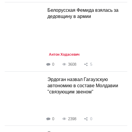
Белорусская Фемида взялась за
дедовщину в армии
Антон Ходасевич
0
3608
5
Эрдоган назвал Гагаузскую
автономию в составе Молдавии
"связующим звеном"
0
2398
0