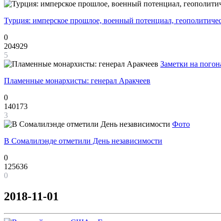
Турция: имперское прошлое, военный потенциал, геополитиче
0
204929
5
Заметки на погон
Пламенные монархисты: генерал Аракчеев
0
140173
3
Фото
В Сомалилэнде отметили День независимости
0
125636
0
2018-11-01