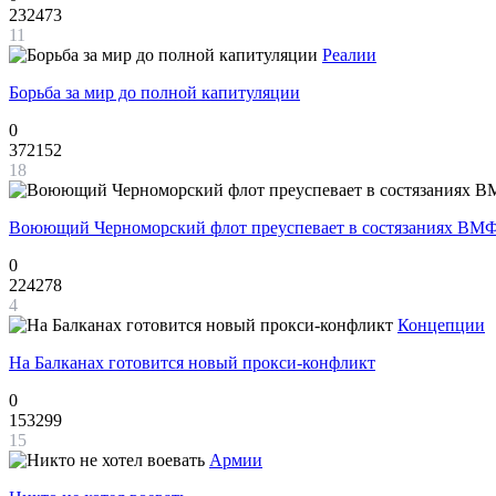
232473
11
Реалии
Борьба за мир до полной капитуляции
0
372152
18
Воюющий Черноморский флот преуспевает в состязаниях ВМФ
0
224278
4
Концепции
На Балканах готовится новый прокси-конфликт
0
153299
15
Армии