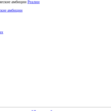
Реалии
ские амбиции
ах