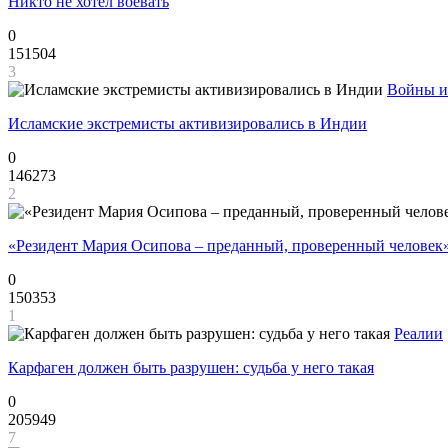
Никто не хотел воевать
0
151504
3
Войны и
Исламские экстремисты активизировались в Индии
0
146273
2
«Резидент Мария Осипова – преданный, проверенный человек
0
150353
1
Реалии
Карфаген должен быть разрушен: судьба у него такая
0
205949
7