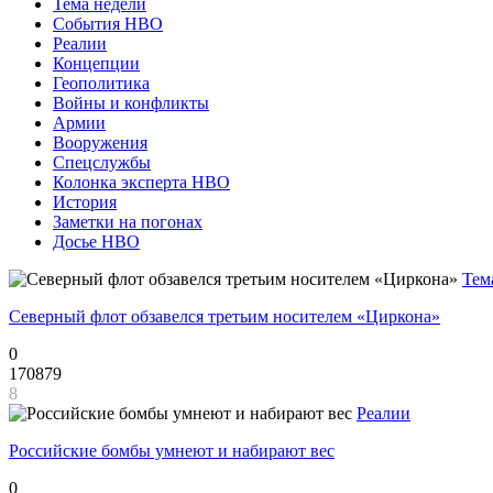
Тема недели
События НВО
Реалии
Концепции
Геополитика
Войны и конфликты
Армии
Вооружения
Спецслужбы
Колонка эксперта НВО
История
Заметки на погонах
Досье НВО
Тем
Северный флот обзавелся третьим носителем «Циркона»
0
170879
8
Реалии
Российские бомбы умнеют и набирают вес
0