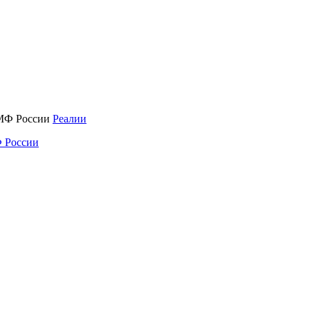
Реалии
 России