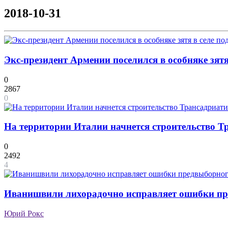
2018-10-31
Экс-президент Армении поселился в особняке зятя
0
2867
0
На территории Италии начнется строительство Т
0
2492
4
Иванишвили лихорадочно исправляет ошибки пр
Юрий Рокс