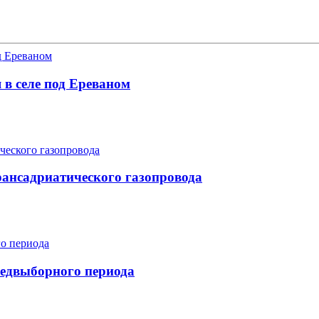
 в селе под Ереваном
рансадриатического газопровода
едвыборного периода