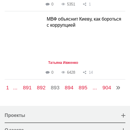
0
5351
1
МВФ объяснит Киеву, как бороться
с коррупцией
Татьяна Ивженко
0
6428
14
1
...
891
892
893
894
895
...
904
Проекты