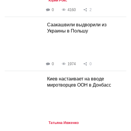
Юрий Рокс
0
4160
2
Саакашвили выдворили из
Украины в Польшу
0
1974
0
Киев настаивает на вводе
миротворцев ООН в Донбасс
Татьяна Ивженко