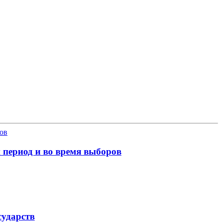
 период и во время выборов
сударств