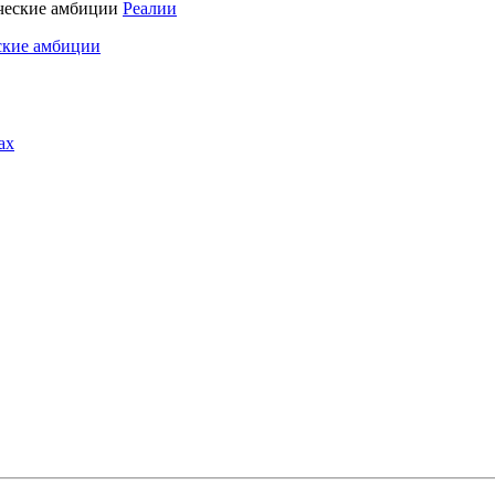
Реалии
ские амбиции
ах