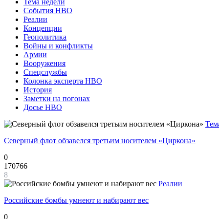
Тема недели
События НВО
Реалии
Концепции
Геополитика
Войны и конфликты
Армии
Вооружения
Спецслужбы
Колонка эксперта НВО
История
Заметки на погонах
Досье НВО
Тем
Северный флот обзавелся третьим носителем «Циркона»
0
170766
8
Реалии
Российские бомбы умнеют и набирают вес
0