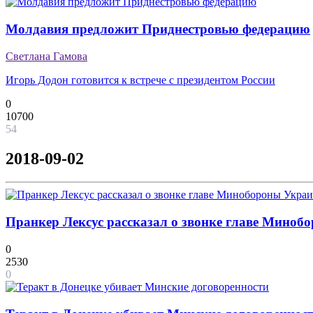
Молдавия предложит Приднестровью федерацию
Светлана Гамова
Игорь Додон готовится к встрече с президентом России
0
10700
54
2018-09-02
Пранкер Лексус рассказал о звонке главе Мино
0
2530
0