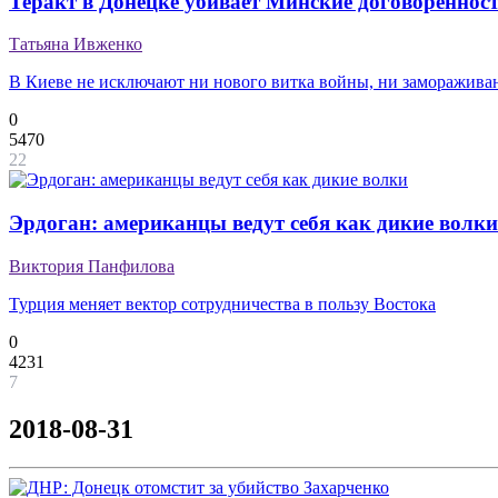
Теракт в Донецке убивает Минские договореннос
Татьяна Ивженко
В Киеве не исключают ни нового витка войны, ни заморажива
0
5470
22
Эрдоган: американцы ведут себя как дикие волки
Виктория Панфилова
Турция меняет вектор сотрудничества в пользу Востока
0
4231
7
2018-08-31