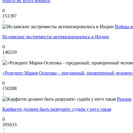
Никто не хотел воевать
0
151397
3
Войны и
Исламские экстремисты активизировались в Индии
0
146210
2
«Резидент Мария Осипова – преданный, проверенный человек
0
150288
1
Реалии
Карфаген должен быть разрушен: судьба у него такая
0
205633
7