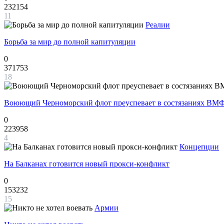
232154
11
Реалии
Борьба за мир до полной капитуляции
0
371753
18
Воюющий Черноморский флот преуспевает в состязаниях ВМФ
0
223958
4
Концепции
На Балканах готовится новый прокси-конфликт
0
153232
15
Армии