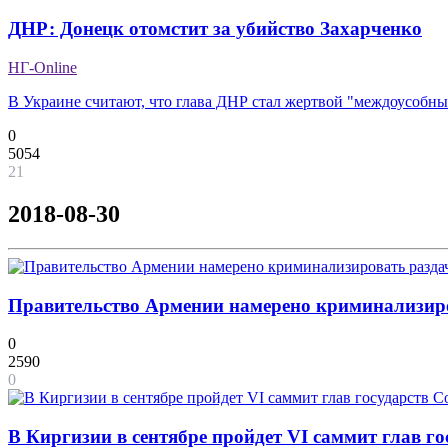
ДНР: Донецк отомстит за убийство Захарченко
НГ-Online
В Украине считают, что глава ДНР стал жертвой "междоусобны
0
5054
21
2018-08-30
Правительство Армении намерено криминализиров
0
2590
0
В Киргизии в сентябре пройдет VI саммит глав г