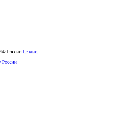
Реалии
 России