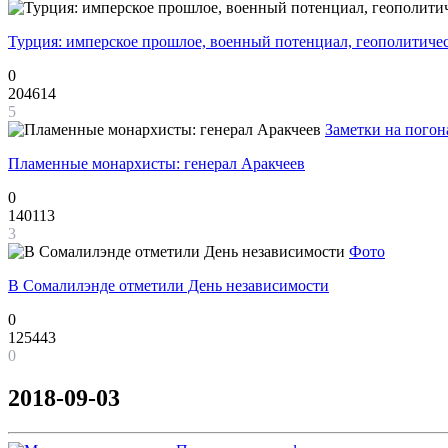
Турция: имперское прошлое, военный потенциал, геополитиче
0
204614
5
Заметки на погон
Пламенные монархисты: генерал Аракчеев
0
140113
3
Фото
В Сомалилэнде отметили День независимости
0
125443
0
2018-09-03