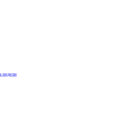
а недели