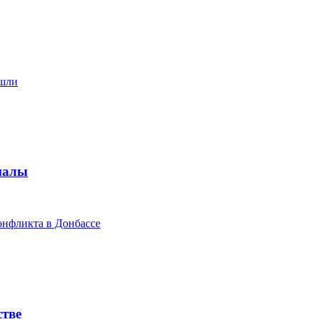
ишли
налы
конфликта в Донбассе
стве