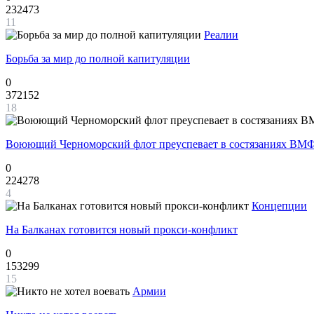
232473
11
Реалии
Борьба за мир до полной капитуляции
0
372152
18
Воюющий Черноморский флот преуспевает в состязаниях ВМФ
0
224278
4
Концепции
На Балканах готовится новый прокси-конфликт
0
153299
15
Армии