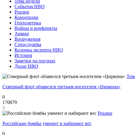
Тема недели
События НВО
Реалии
Концепции
Геополитика
Войны и конфликты
Армии
Вооружения
Спецслужбы
Колонка эксперта НВО
История
Заметки на погонах
Досье НВО
Тем
Северный флот обзавелся третьим носителем «Циркона»
0
170879
8
Реалии
Российские бомбы умнеют и набирают вес
0