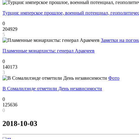
Турция: имперское прошлое, военный потенциал, геополитиче
0
204929
5
Заметки на погон
Пламенные монархисты: генерал Аракчеев
0
140173
3
Фото
В Сомалилэнде отметили День независимости
0
125636
0
2018-10-03