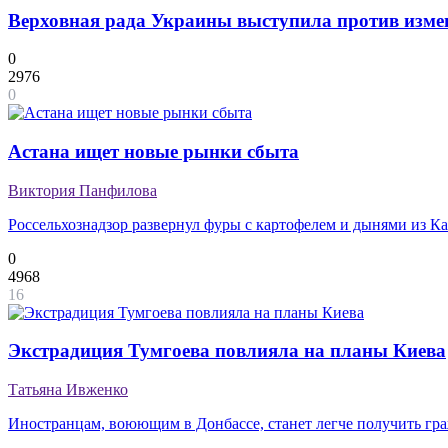
Верховная рада Украины выступила против изме
0
2976
0
Астана ищет новые рынки сбыта
Виктория Панфилова
Россельхознадзор развернул фуры с картофелем и дынями из Ка
0
4968
16
Экстрадиция Тумгоева повлияла на планы Киева
Татьяна Ивженко
Иностранцам, воюющим в Донбассе, станет легче получить гр