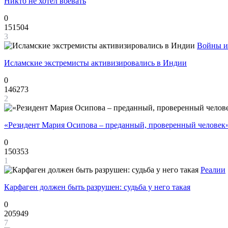
Никто не хотел воевать
0
151504
3
Войны и
Исламские экстремисты активизировались в Индии
0
146273
2
«Резидент Мария Осипова – преданный, проверенный человек
0
150353
1
Реалии
Карфаген должен быть разрушен: судьба у него такая
0
205949
7