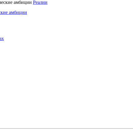
Реалии
ские амбиции
ах