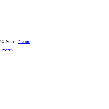
Реалии
 России