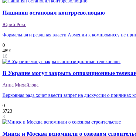
Пашинян остановил контрреволюцию
Юрий Рокс
Формальная и реальная власти Армении к компромиссу не пр
0
4891
16
В Украине могут закрыть оппозиционные телека
Анна Михайлова
Верховная рада хочет ввести запрет на дискуссии о причинах 
0
3723
3
Минск и Москва вспомнили о союзном строитель