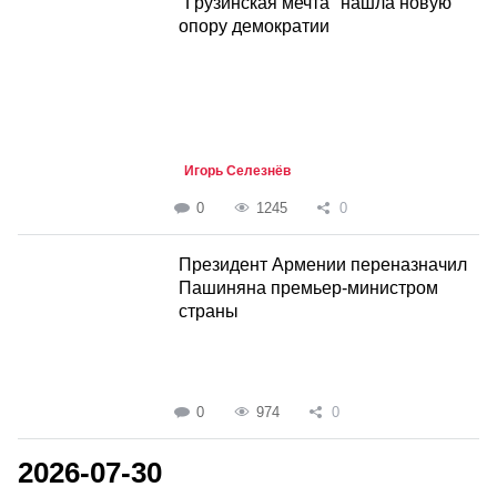
"Грузинская мечта" нашла новую
опору демократии
Игорь Селезнёв
0
1245
0
Президент Армении переназначил
Пашиняна премьер-министром
страны
0
974
0
2026-07-30