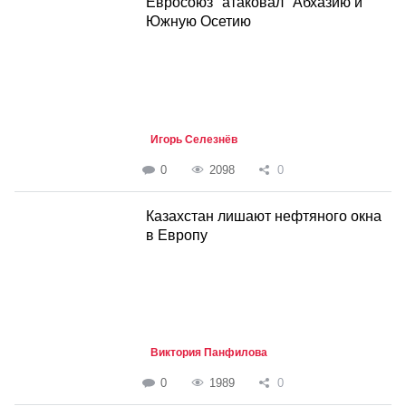
Евросоюз "атаковал" Абхазию и
Южную Осетию
Игорь Селезнёв
0
2098
0
Казахстан лишают нефтяного окна
в Европу
Виктория Панфилова
0
1989
0