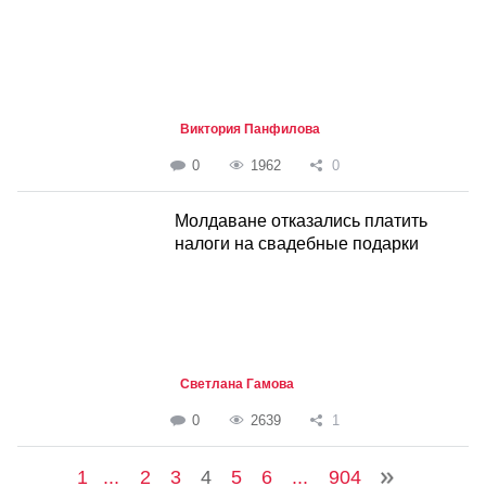
Виктория Панфилова
0
1962
0
Молдаване отказались платить
налоги на свадебные подарки
Светлана Гамова
0
2639
1
1
...
2
3
4
5
6
...
904