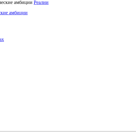
Реалии
ские амбиции
ах