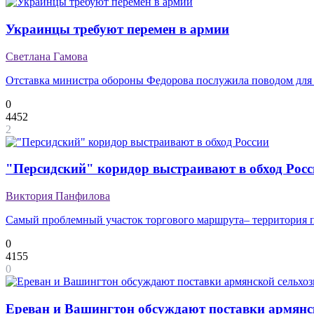
Украинцы требуют перемен в армии
Светлана Гамова
Отставка министра обороны Федорова послужила поводом для 
0
4452
2
"Персидский" коридор выстраивают в обход Рос
Виктория Панфилова
Самый проблемный участок торгового маршрута– территория п
0
4155
0
Ереван и Вашингтон обсуждают поставки армян