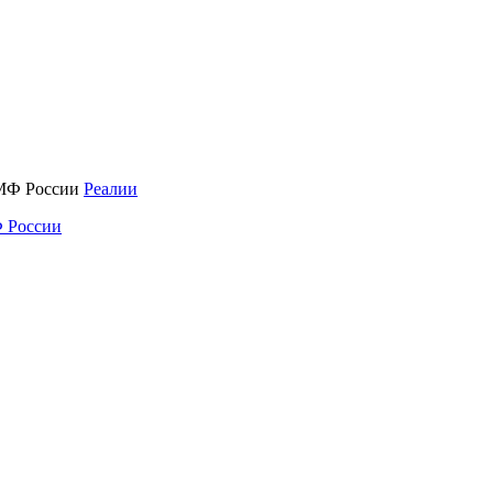
Реалии
 России