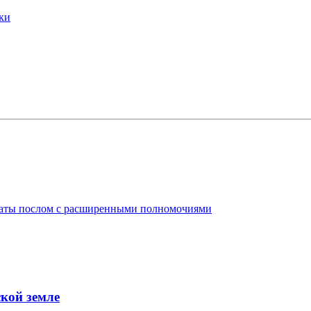
ки
таты послом с расширенными полномочиями
кой земле