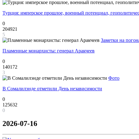
Турция: имперское прошлое, военный потенциал, геополитиче
0
204921
5
Заметки на погон
Пламенные монархисты: генерал Аракчеев
0
140172
3
Фото
В Сомалилэнде отметили День независимости
0
125632
0
2026-07-16