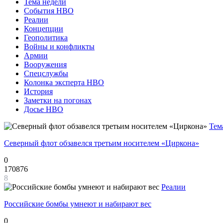
Тема недели
События НВО
Реалии
Концепции
Геополитика
Войны и конфликты
Армии
Вооружения
Спецслужбы
Колонка эксперта НВО
История
Заметки на погонах
Досье НВО
Тем
Северный флот обзавелся третьим носителем «Циркона»
0
170876
8
Реалии
Российские бомбы умнеют и набирают вес
0