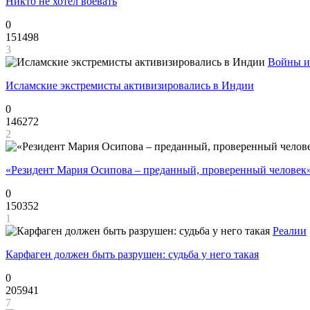
Никто не хотел воевать
0
151498
3
Войны и
Исламские экстремисты активизировались в Индии
0
146272
2
«Резидент Мария Осипова – преданный, проверенный человек
0
150352
1
Реалии
Карфаген должен быть разрушен: судьба у него такая
0
205941
7