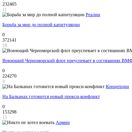
232465
11
Реалии
Борьба за мир до полной капитуляции
0
372141
18
Воюющий Черноморский флот преуспевает в состязаниях ВМФ
0
224270
4
Концепции
На Балканах готовится новый прокси-конфликт
0
153298
15
Армии