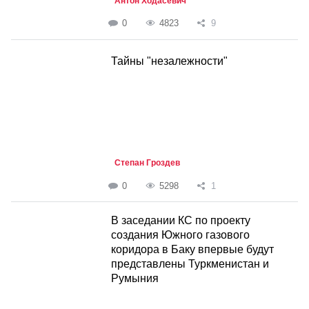
Антон Ходасевич
0
4823
9
Тайны "незалежности"
Степан Гроздев
0
5298
1
В заседании КС по проекту
создания Южного газового
коридора в Баку впервые будут
представлены Туркменистан и
Румыния