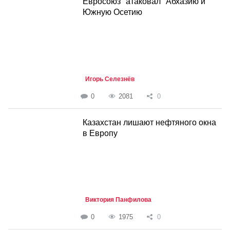
Евросоюз "атаковал" Абхазию и
Южную Осетию
Игорь Селезнёв
0
2081
0
Казахстан лишают нефтяного окна
в Европу
Виктория Панфилова
0
1975
0