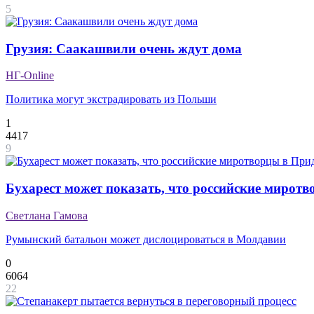
5
Грузия: Саакашвили очень ждут дома
НГ-Online
Политика могут экстрадировать из Польши
1
4417
9
Бухарест может показать, что российские миротв
Светлана Гамова
Румынский батальон может дислоцироваться в Молдавии
0
6064
22