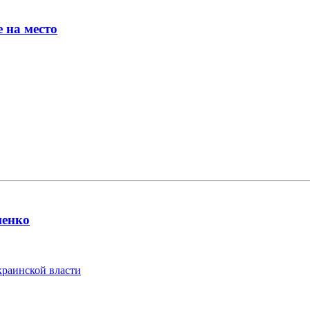
 на место
шенко
краинской власти