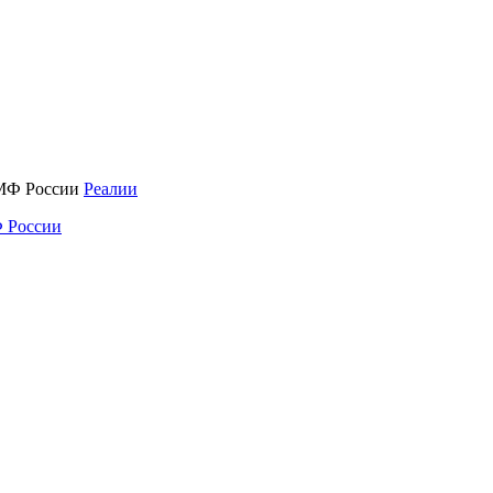
Реалии
 России