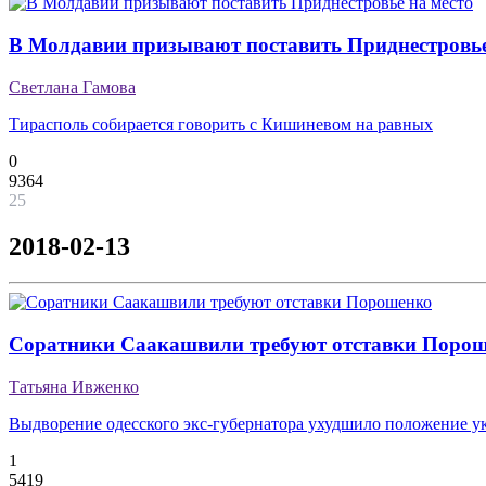
В Молдавии призывают поставить Приднестровье
Светлана Гамова
Тирасполь собирается говорить с Кишиневом на равных
0
9364
25
2018-02-13
Соратники Саакашвили требуют отставки Поро
Татьяна Ивженко
Выдворение одесского экс-губернатора ухудшило положение у
1
5419