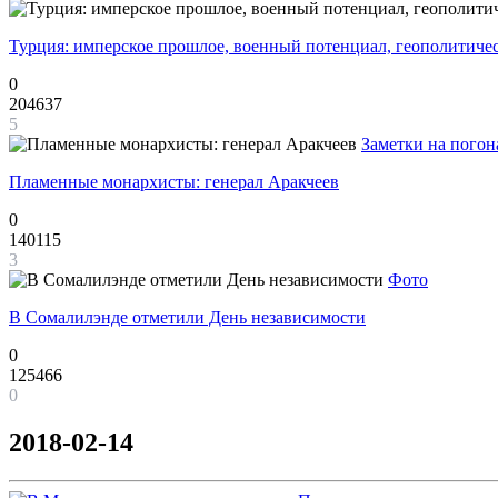
Турция: имперское прошлое, военный потенциал, геополитиче
0
204637
5
Заметки на погон
Пламенные монархисты: генерал Аракчеев
0
140115
3
Фото
В Сомалилэнде отметили День независимости
0
125466
0
2018-02-14