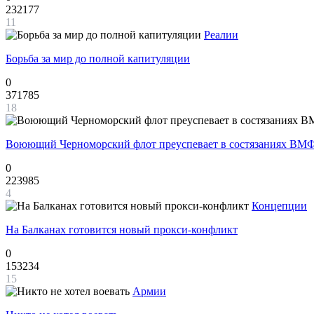
232177
11
Реалии
Борьба за мир до полной капитуляции
0
371785
18
Воюющий Черноморский флот преуспевает в состязаниях ВМФ
0
223985
4
Концепции
На Балканах готовится новый прокси-конфликт
0
153234
15
Армии