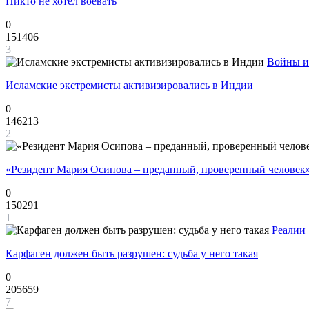
Никто не хотел воевать
0
151406
3
Войны и
Исламские экстремисты активизировались в Индии
0
146213
2
«Резидент Мария Осипова – преданный, проверенный человек
0
150291
1
Реалии
Карфаген должен быть разрушен: судьба у него такая
0
205659
7