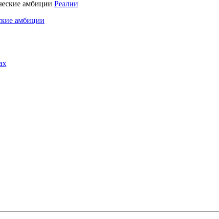
Реалии
ские амбиции
ах