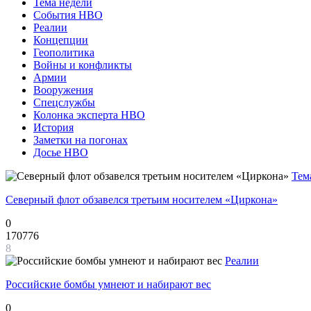
Тема недели
События НВО
Реалии
Концепции
Геополитика
Войны и конфликты
Армии
Вооружения
Спецслужбы
Колонка эксперта НВО
История
Заметки на погонах
Досье НВО
Тем
Северный флот обзавелся третьим носителем «Циркона»
0
170776
8
Реалии
Российские бомбы умнеют и набирают вес
0