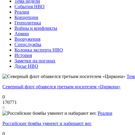
Тема недели
События НВО
Реалии
Концепции
Геополитика
Войны и конфликты
Армии
Вооружения
Спецслужбы
Колонка эксперта НВО
История
Заметки на погонах
Досье НВО
Тем
Северный флот обзавелся третьим носителем «Циркона»
0
170771
8
Реалии
Российские бомбы умнеют и набирают вес
0