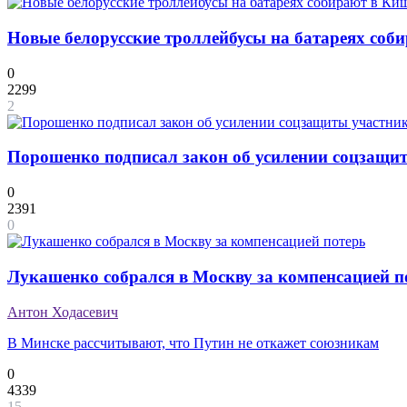
Новые белорусские троллейбусы на батареях соб
0
2299
2
Порошенко подписал закон об усилении соцзащит
0
2391
0
Лукашенко собрался в Москву за компенсацией п
Антон Ходасевич
В Минске рассчитывают, что Путин не откажет союзникам
0
4339
15