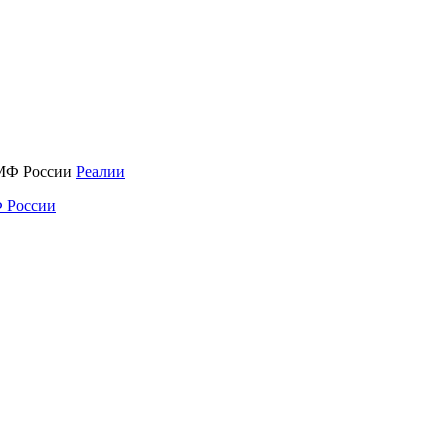
Реалии
 России