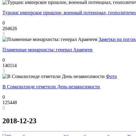
Турция: имперское прошлое, военный потенциал, геополитиче
0
204626
5
Заметки на погон
Пламенные монархисты: генерал Аракчеев
0
140114
3
Фото
В Сомалилэнде отметили День независимости
0
125448
0
2018-12-23