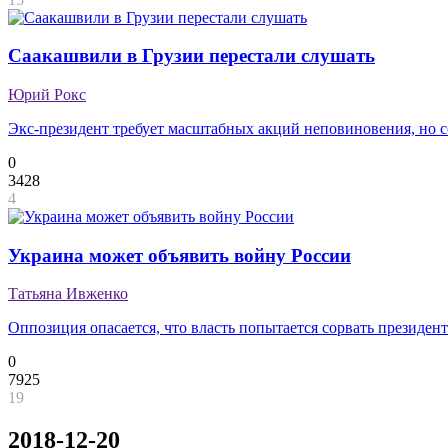
Саакашвили в Грузии перестали слушать
Юрий Рокс
Экс-президент требует масштабных акций неповиновения, но с
0
3428
4
Украина может объявить войну России
Татьяна Ивженко
Оппозиция опасается, что власть попытается сорвать президен
0
7925
19
2018-12-20