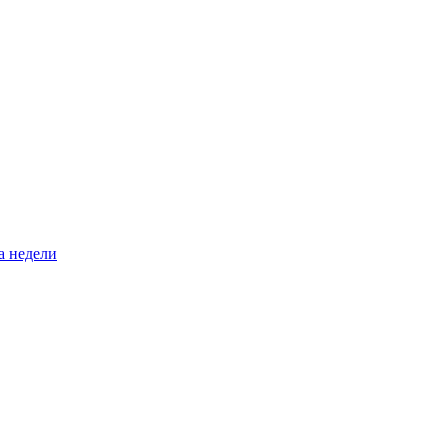
а недели