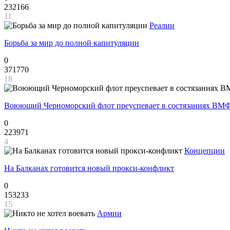
232166
11
Реалии
Борьба за мир до полной капитуляции
0
371770
18
Воюющий Черноморский флот преуспевает в состязаниях ВМФ
0
223971
4
Концепции
На Балканах готовится новый прокси-конфликт
0
153233
15
Армии