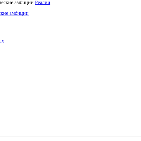
Реалии
ские амбиции
ах