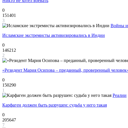
Никто не хотел воевать
0
151401
3
Войны и
Исламские экстремисты активизировались в Индии
0
146212
2
«Резидент Мария Осипова – преданный, проверенный человек
0
150290
1
Реалии
Карфаген должен быть разрушен: судьба у него такая
0
205647
7