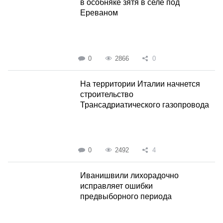
в особняке зятя в селе под
Ереваном
0
2866
0
На территории Италии начнется
строительство
Трансадриатического газопровода
0
2492
4
Иванишвили лихорадочно
исправляет ошибки
предвыборного периода