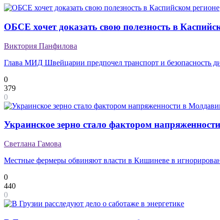
ОБСЕ хочет доказать свою полезность в Каспийс
Виктория Панфилова
Глава МИД Швейцарии предпочел транспорт и безопасность ди
0
379
0
Украинское зерно стало фактором напряженност
Светлана Гамова
Местные фермеры обвиняют власти в Кишиневе в игнорирован
0
440
0