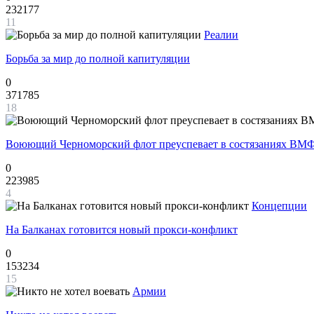
232177
11
Реалии
Борьба за мир до полной капитуляции
0
371785
18
Воюющий Черноморский флот преуспевает в состязаниях ВМФ
0
223985
4
Концепции
На Балканах готовится новый прокси-конфликт
0
153234
15
Армии