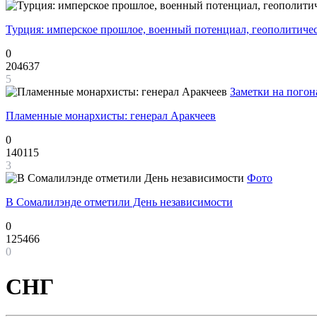
Турция: имперское прошлое, военный потенциал, геополитиче
0
204637
5
Заметки на погон
Пламенные монархисты: генерал Аракчеев
0
140115
3
Фото
В Сомалилэнде отметили День независимости
0
125466
0
СНГ