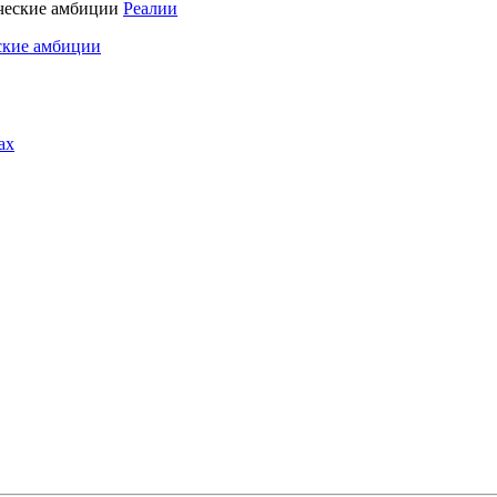
Реалии
ские амбиции
ах