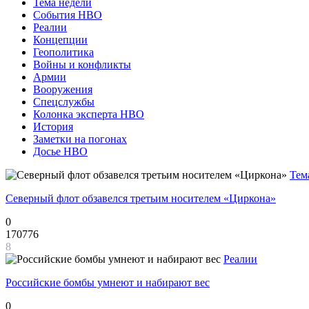
Тема недели
События НВО
Реалии
Концепции
Геополитика
Войны и конфликты
Армии
Вооружения
Спецслужбы
Колонка эксперта НВО
История
Заметки на погонах
Досье НВО
Тем
Северный флот обзавелся третьим носителем «Циркона»
0
170776
8
Реалии
Российские бомбы умнеют и набирают вес
0