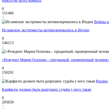
Никто не хотел воевать
0
151406
3
Войны и
Исламские экстремисты активизировались в Индии
0
146213
2
«Резидент Мария Осипова – преданный, проверенный человек
0
150291
1
Реалии
Карфаген должен быть разрушен: судьба у него такая
0
205659
7