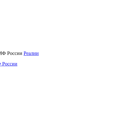
Реалии
 России