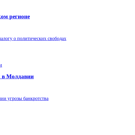
ком регионе
алогу о политических свободах
и в Молдавии
ии угрозы банкротства