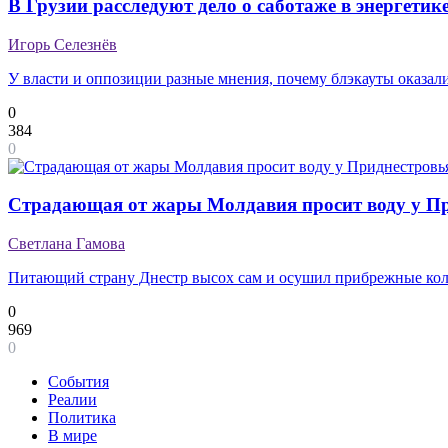
В Грузии расследуют дело о саботаже в энергетик
Игорь Селезнёв
У власти и оппозиции разные мнения, почему блэкауты оказал
0
384
0
Страдающая от жары Молдавия просит воду у П
Светлана Гамова
Питающий страну Днестр высох сам и осушил прибрежные ко
0
969
0
События
Реалии
Политика
В мире