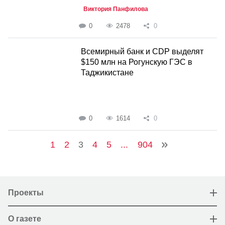
Виктория Панфилова
0
2478
0
Всемирный банк и CDP выделят
$150 млн на Рогунскую ГЭС в
Таджикистане
0
1614
0
1
2
3
4
5
...
904
Проекты
О газете