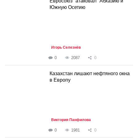
Евросоюз "атаковал" Абхазию и
Южную Осетию
Игорь Селезнёв
0
2087
0
Казахстан лишают нефтяного окна
в Европу
Виктория Панфилова
0
1981
0