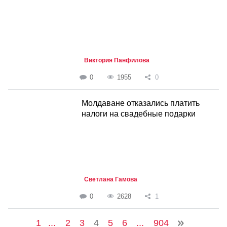
Виктория Панфилова
0
1955
0
Молдаване отказались платить
налоги на свадебные подарки
Светлана Гамова
0
2628
1
1
...
2
3
4
5
6
...
904