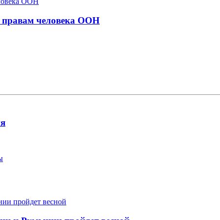
о правам человека ООН
ия
ы