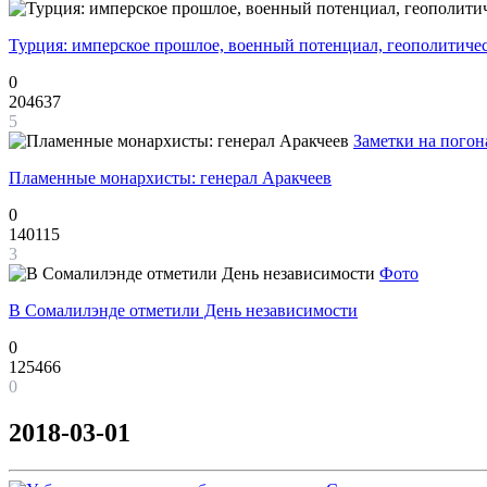
Турция: имперское прошлое, военный потенциал, геополитиче
0
204637
5
Заметки на погон
Пламенные монархисты: генерал Аракчеев
0
140115
3
Фото
В Сомалилэнде отметили День независимости
0
125466
0
2018-03-01