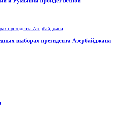
ии и Румынии пройдет весной
едных выборах президента Азербайджана
и