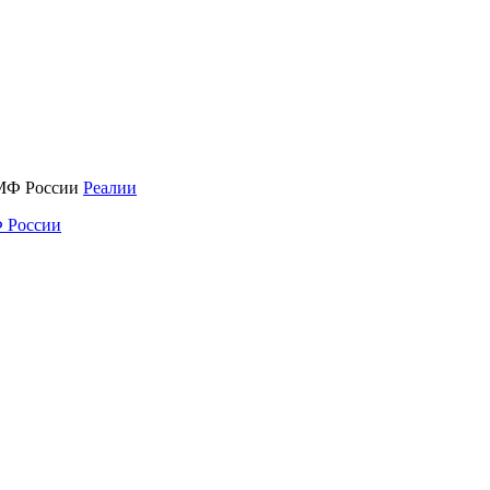
Реалии
 России