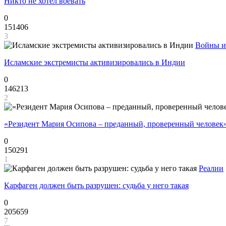
Никто не хотел воевать
0
151406
3
Войны и
Исламские экстремисты активизировались в Индии
0
146213
2
«Резидент Мария Осипова – преданный, проверенный человек
0
150291
1
Реалии
Карфаген должен быть разрушен: судьба у него такая
0
205659
7