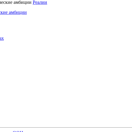
Реалии
ские амбиции
ах