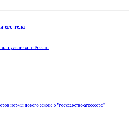
и его тела
или установят в России
ров нормы нового закона о "государстве-агрессоре"