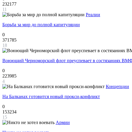
232177
11
Реалии
Борьба за мир до полной капитуляции
0
371785
18
Воюющий Черноморский флот преуспевает в состязаниях ВМФ
0
223985
4
Концепции
На Балканах готовится новый прокси-конфликт
0
153234
15
Армии