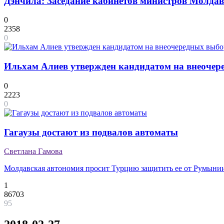
Дэнчила: Заседание кабинетов министров Молдав
0
2358
0
Ильхам Алиев утвержден кандидатом на внеочер
0
2223
0
Гагаузы достают из подвалов автоматы
Светлана Гамова
Молдавская автономия просит Турцию защитить ее от Румыни
1
86703
95