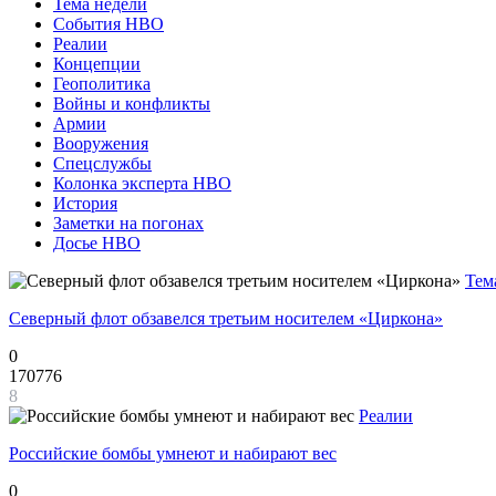
Тема недели
События НВО
Реалии
Концепции
Геополитика
Войны и конфликты
Армии
Вооружения
Спецслужбы
Колонка эксперта НВО
История
Заметки на погонах
Досье НВО
Тем
Северный флот обзавелся третьим носителем «Циркона»
0
170776
8
Реалии
Российские бомбы умнеют и набирают вес
0