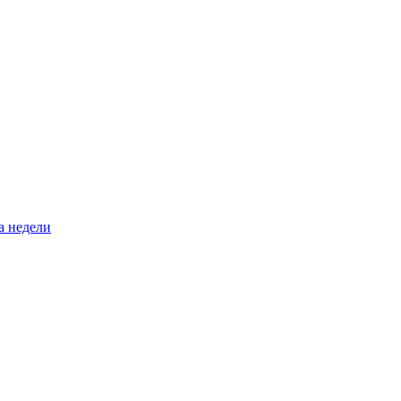
а недели