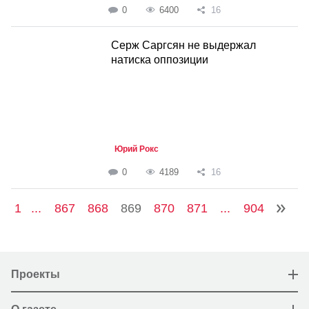
0
6400
16
Серж Саргсян не выдержал
натиска оппозиции
Юрий Рокс
0
4189
16
1
...
867
868
869
870
871
...
904
Проекты