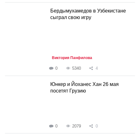
Бердымухамедов в Узбекистане
сыграл свою игру
Виктория Панфилова
0
5340
4
Юнкер и Йоханес Хан 26 мая
посетят Грузию
0
2079
0