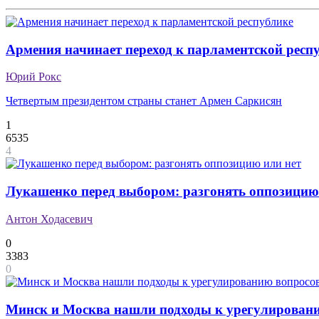
Армения начинает переход к парламентской респ
Юрий Рокс
Четвертым президентом страны станет Армен Саркисян
1
6535
4
Лукашенко перед выбором: разгонять оппозицию
Антон Ходасевич
0
3383
0
Минск и Москва нашли подходы к урегулировани