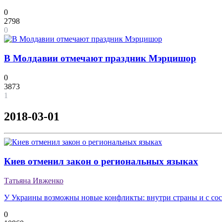
0
2798
0
В Молдавии отмечают праздник Мэрцишор
0
3873
1
2018-03-01
Киев отменил закон о региональных языках
Татьяна Ивженко
У Украины возможны новые конфликты: внутри страны и с со
0