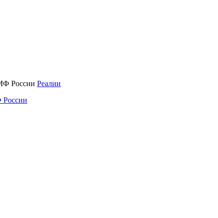
Реалии
 России