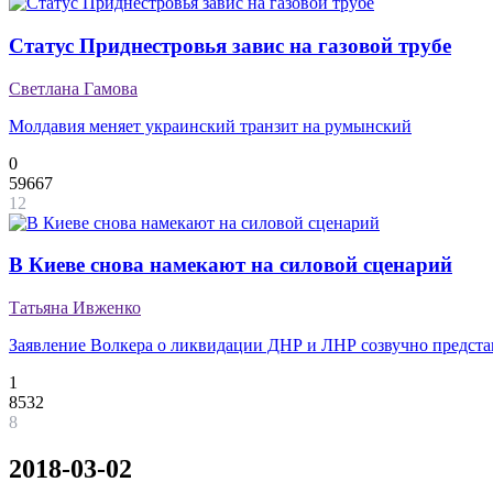
Статус Приднестровья завис на газовой трубе
Светлана Гамова
Молдавия меняет украинский транзит на румынский
0
59667
12
В Киеве снова намекают на силовой сценарий
Татьяна Ивженко
Заявление Волкера о ликвидации ДНР и ЛНР созвучно предста
1
8532
8
2018-03-02