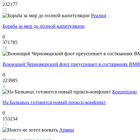
232177
11
Реалии
Борьба за мир до полной капитуляции
0
371785
18
Воюющий Черноморский флот преуспевает в состязаниях ВМФ
0
223985
4
Концепции
На Балканах готовится новый прокси-конфликт
0
153234
15
Армии