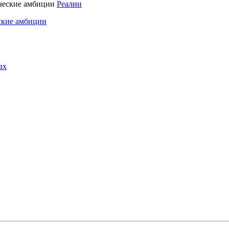
Реалии
ские амбиции
ах