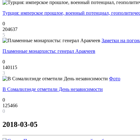
Турция: имперское прошлое, военный потенциал, геополитиче
0
204637
5
Заметки на погон
Пламенные монархисты: генерал Аракчеев
0
140115
3
Фото
В Сомалилэнде отметили День независимости
0
125466
0
2018-03-05