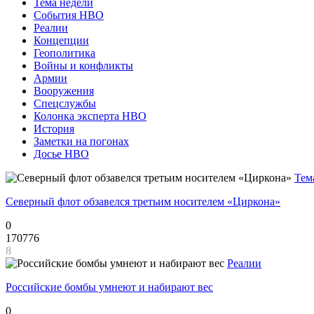
Тема недели
События НВО
Реалии
Концепции
Геополитика
Войны и конфликты
Армии
Вооружения
Спецслужбы
Колонка эксперта НВО
История
Заметки на погонах
Досье НВО
Тем
Северный флот обзавелся третьим носителем «Циркона»
0
170776
8
Реалии
Российские бомбы умнеют и набирают вес
0