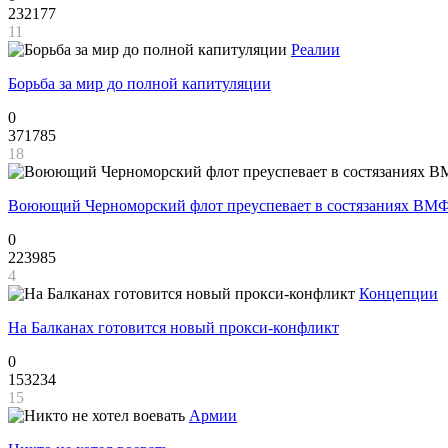
232177
11
Реалии
Борьба за мир до полной капитуляции
0
371785
18
Воюющий Черноморский флот преуспевает в состязаниях ВМФ
0
223985
4
Концепции
На Балканах готовится новый прокси-конфликт
0
153234
15
Армии