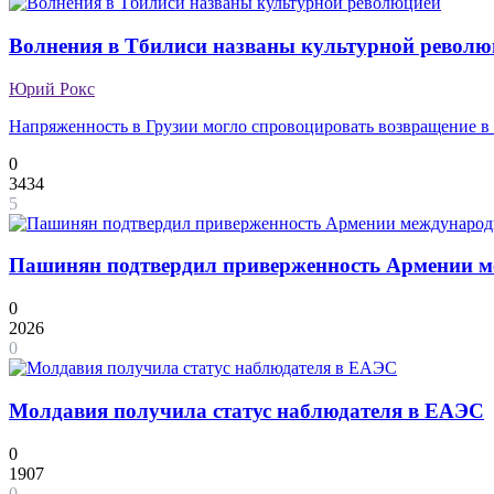
Волнения в Тбилиси названы культурной револю
Юрий Рокс
Напряженность в Грузии могло спровоцировать возвращение 
0
3434
5
Пашинян подтвердил приверженность Армении ме
0
2026
0
Молдавия получила статус наблюдателя в ЕАЭС
0
1907
0