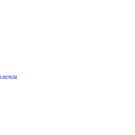
а недели