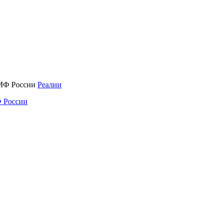
Реалии
 России