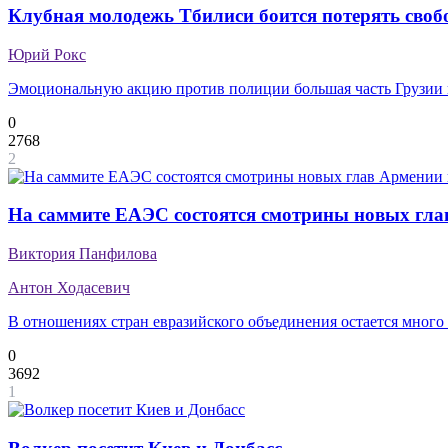
Клубная молодежь Тбилиси боится потерять своб
Юрий Рокс
Эмоциональную акцию против полиции большая часть Грузии 
0
2768
2
На саммите ЕАЭС состоятся смотрины новых гла
Виктория Панфилова
Антон Ходасевич
В отношениях стран евразийского объединения остается много
0
3692
1