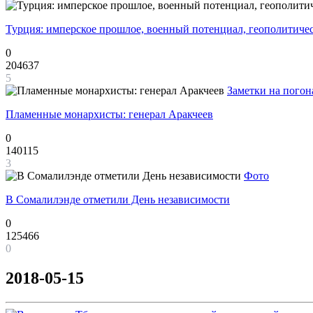
Турция: имперское прошлое, военный потенциал, геополитиче
0
204637
5
Заметки на погон
Пламенные монархисты: генерал Аракчеев
0
140115
3
Фото
В Сомалилэнде отметили День независимости
0
125466
0
2018-05-15