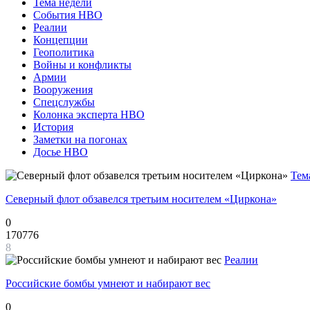
Тема недели
События НВО
Реалии
Концепции
Геополитика
Войны и конфликты
Армии
Вооружения
Спецслужбы
Колонка эксперта НВО
История
Заметки на погонах
Досье НВО
Тем
Северный флот обзавелся третьим носителем «Циркона»
0
170776
8
Реалии
Российские бомбы умнеют и набирают вес
0