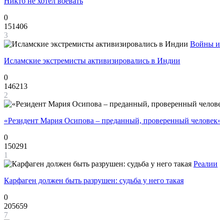
Никто не хотел воевать
0
151406
3
Войны и
Исламские экстремисты активизировались в Индии
0
146213
2
«Резидент Мария Осипова – преданный, проверенный человек
0
150291
1
Реалии
Карфаген должен быть разрушен: судьба у него такая
0
205659
7