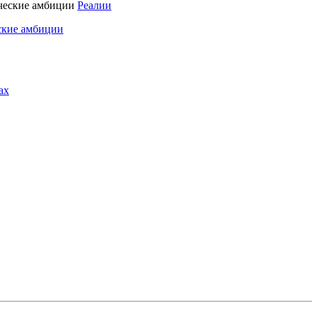
Реалии
ские амбиции
ах