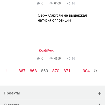
0
6400
16
Серж Саргсян не выдержал
натиска оппозиции
Юрий Рокс
0
4189
16
1
...
867
868
869
870
871
...
904
Проекты