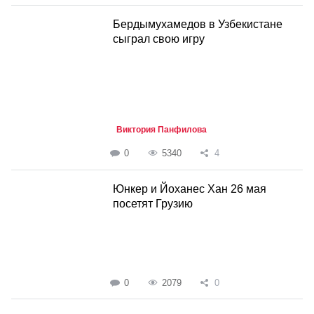
Бердымухамедов в Узбекистане
сыграл свою игру
Виктория Панфилова
0
5340
4
Юнкер и Йоханес Хан 26 мая
посетят Грузию
0
2079
0