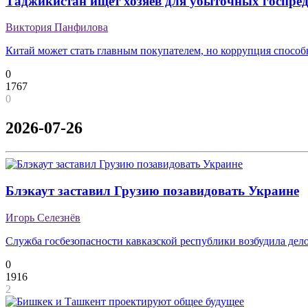
Таджикистан ищет хозяев для убыточных госпре
Виктория Панфилова
Китай может стать главным покупателем, но коррупция способ
0
1767
0
2026-07-26
Блэкаут заставил Грузию позавидовать Украине
Игорь Селезнёв
Служба госбезопасности кавказской республики возбудила дело 
0
1916
2