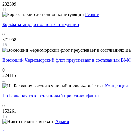
232309
11
Реалии
Борьба за мир до полной капитуляции
0
371958
18
Воюющий Черноморский флот преуспевает в состязаниях ВМФ
0
224115
4
Концепции
На Балканах готовится новый прокси-конфликт
0
153261
15
Армии