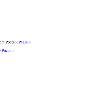
Реалии
 России