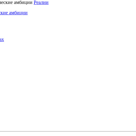
Реалии
ские амбиции
ах