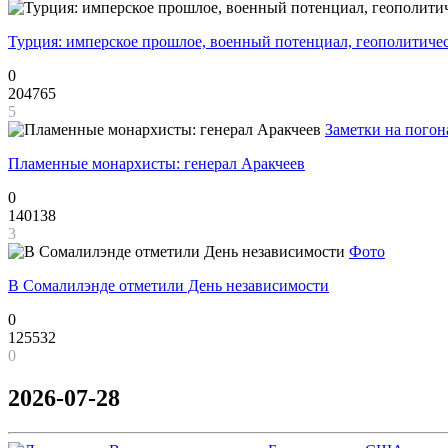
Турция: имперское прошлое, военный потенциал, геополитиче
0
204765
5
Заметки на погон
Пламенные монархисты: генерал Аракчеев
0
140138
3
Фото
В Сомалилэнде отметили День независимости
0
125532
0
2026-07-28