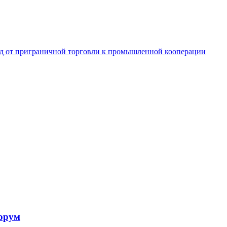
од от приграничной торговли к промышленной кооперации
форум