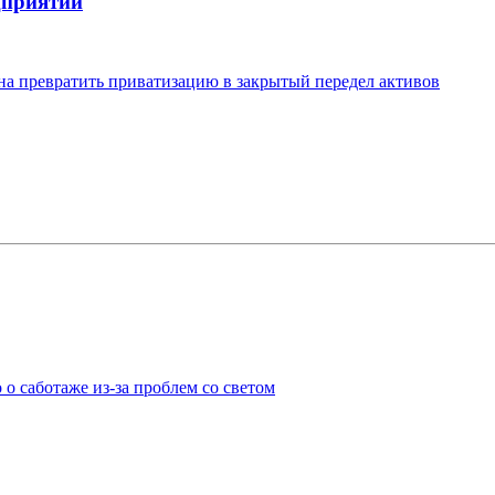
дприятий
на превратить приватизацию в закрытый передел активов
о саботаже из-за проблем со светом