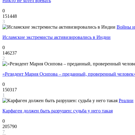
Никто не хотел воевать
0
151448
3
Войны и
Исламские экстремисты активизировались в Индии
0
146237
2
«Резидент Мария Осипова – преданный, проверенный человек
0
150317
1
Реалии
Карфаген должен быть разрушен: судьба у него такая
0
205790
7