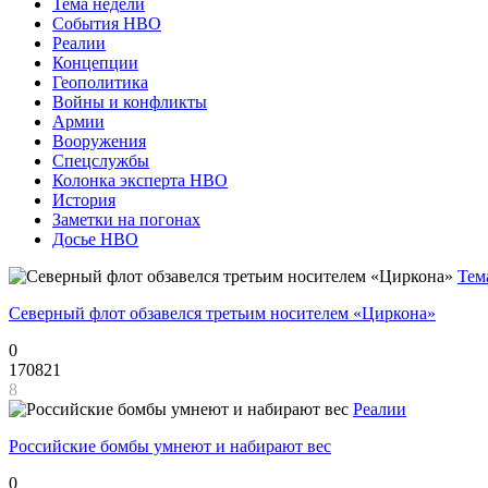
Тема недели
События НВО
Реалии
Концепции
Геополитика
Войны и конфликты
Армии
Вооружения
Спецслужбы
Колонка эксперта НВО
История
Заметки на погонах
Досье НВО
Тем
Северный флот обзавелся третьим носителем «Циркона»
0
170821
8
Реалии
Российские бомбы умнеют и набирают вес
0