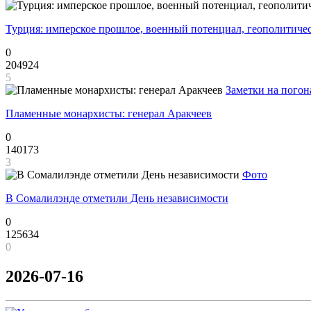
Турция: имперское прошлое, военный потенциал, геополитиче
0
204924
5
Заметки на погон
Пламенные монархисты: генерал Аракчеев
0
140173
3
Фото
В Сомалилэнде отметили День независимости
0
125634
0
2026-07-16