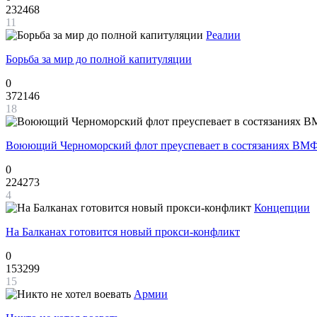
232468
11
Реалии
Борьба за мир до полной капитуляции
0
372146
18
Воюющий Черноморский флот преуспевает в состязаниях ВМФ
0
224273
4
Концепции
На Балканах готовится новый прокси-конфликт
0
153299
15
Армии