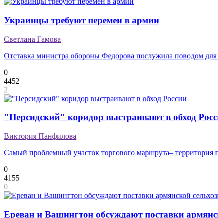
Украинцы требуют перемен в армии
Светлана Гамова
Отставка министра обороны Федорова послужила поводом для 
0
4452
2
"Персидский" коридор выстраивают в обход Рос
Виктория Панфилова
Самый проблемный участок торгового маршрута– территория п
0
4155
0
Ереван и Вашингтон обсуждают поставки армян