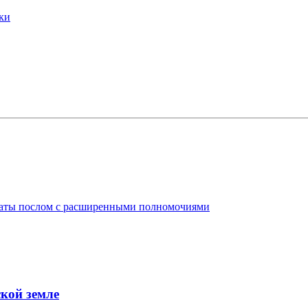
ки
таты послом с расширенными полномочиями
кой земле