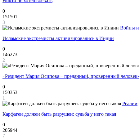
Никто не хотел воевать
0
151501
3
Войны и
Исламские экстремисты активизировались в Индии
0
146273
2
«Резидент Мария Осипова – преданный, проверенный человек
0
150353
1
Реалии
Карфаген должен быть разрушен: судьба у него такая
0
205944
7