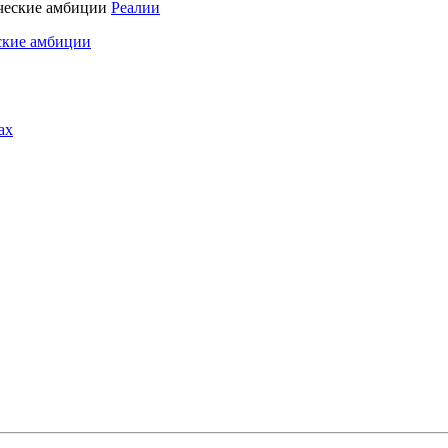
Реалии
ские амбиции
ах