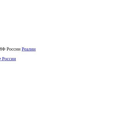
Реалии
 России