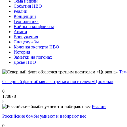
Тема недели
События НВО
Реалии
Концепции
Геополитика
Войны и конфликты
Армии
Вооружения
Спецслужбы
Колонка эксперта НВО
История
Заметки на погонах
Досье НВО
Тем
Северный флот обзавелся третьим носителем «Циркона»
0
170878
8
Реалии
Российские бомбы умнеют и набирают вес
0