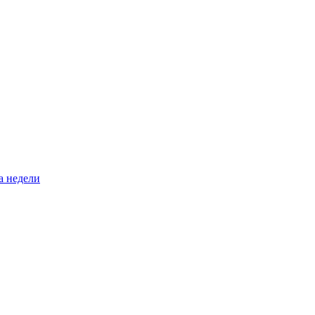
а недели