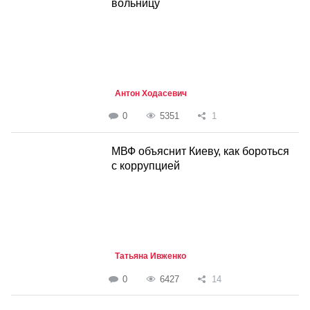
вольницу
Антон Ходасевич
0
5351
1
МВФ объяснит Киеву, как бороться
с коррупцией
Татьяна Ивженко
0
6427
14