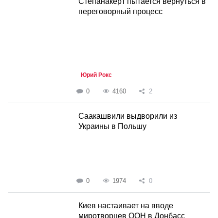
Степанакерт пытается вернуться в
переговорный процесс
Юрий Рокс
0
4160
2
Саакашвили выдворили из
Украины в Польшу
0
1974
0
Киев настаивает на вводе
миротворцев ООН в Донбасс