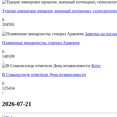
Турция: имперское прошлое, военный потенциал, геополитиче
0
204591
5
Заметки на погон
Пламенные монархисты: генерал Аракчеев
0
140109
3
Фото
В Сомалилэнде отметили День независимости
0
125434
0
2026-07-21