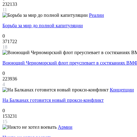
232133
11
Реалии
Борьба за мир до полной капитуляции
0
371722
18
Воюющий Черноморский флот преуспевает в состязаниях ВМФ
0
223936
4
Концепции
На Балканах готовится новый прокси-конфликт
0
153231
15
Армии