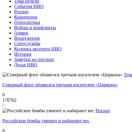
Тема недели
События НВО
Реалии
Концепции
Геополитика
Войны и конфликты
Армии
Вооружения
Спецслужбы
Колонка эксперта НВО
История
Заметки на погонах
Досье НВО
Тем
Северный флот обзавелся третьим носителем «Циркона»
0
170762
8
Реалии
Российские бомбы умнеют и набирают вес
0