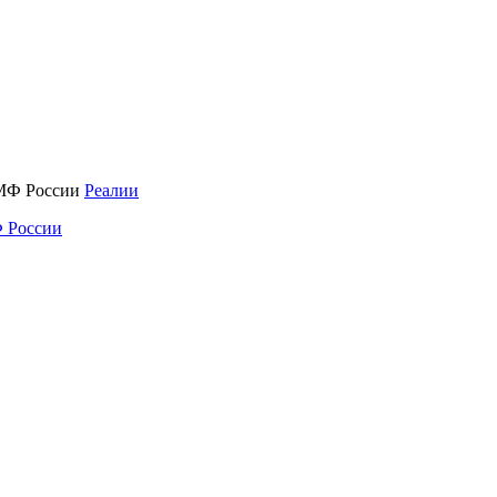
Реалии
 России