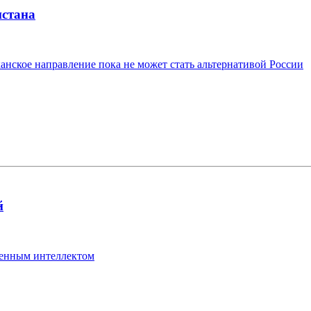
стана
нское направление пока не может стать альтернативой России
й
венным интеллектом