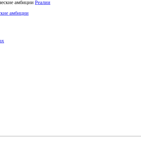
Реалии
ские амбиции
ах