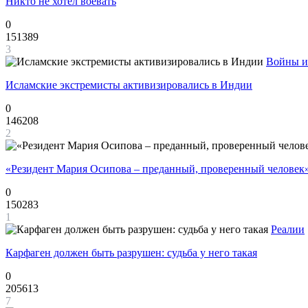
Никто не хотел воевать
0
151389
3
Войны и
Исламские экстремисты активизировались в Индии
0
146208
2
«Резидент Мария Осипова – преданный, проверенный человек
0
150283
1
Реалии
Карфаген должен быть разрушен: судьба у него такая
0
205613
7