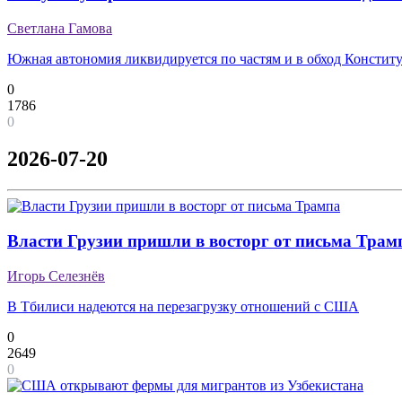
Светлана Гамова
Южная автономия ликвидируется по частям и в обход Констит
0
1786
0
2026-07-20
Власти Грузии пришли в восторг от письма Трам
Игорь Селезнёв
В Тбилиси надеются на перезагрузку отношений с США
0
2649
0