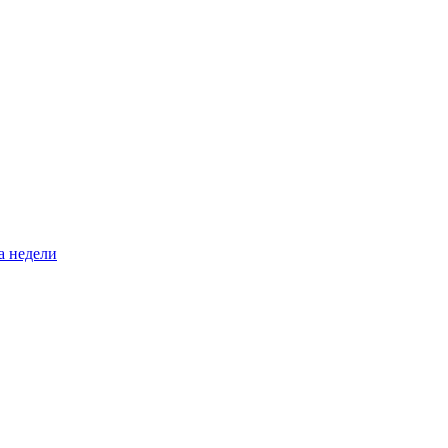
а недели