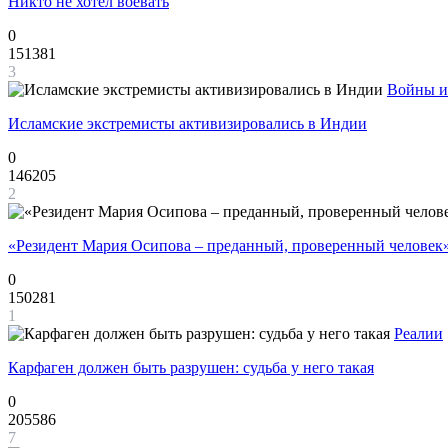
Никто не хотел воевать
0
151381
3
Войны и
Исламские экстремисты активизировались в Индии
0
146205
2
«Резидент Мария Осипова – преданный, проверенный человек
0
150281
1
Реалии
Карфаген должен быть разрушен: судьба у него такая
0
205586
7