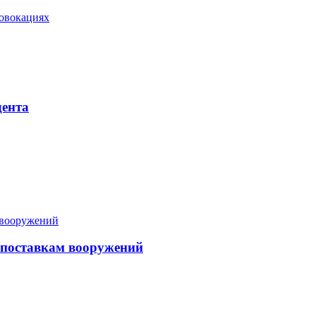
овокациях
дента
 поставкам вооружений