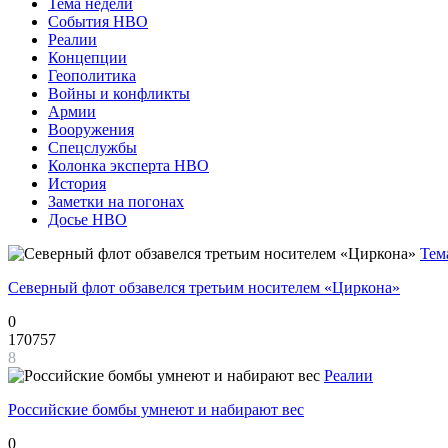
Тема недели
События НВО
Реалии
Концепции
Геополитика
Войны и конфликты
Армии
Вооружения
Спецслужбы
Колонка эксперта НВО
История
Заметки на погонах
Досье НВО
Тем
Северный флот обзавелся третьим носителем «Циркона»
0
170757
8
Реалии
Российские бомбы умнеют и набирают вес
0