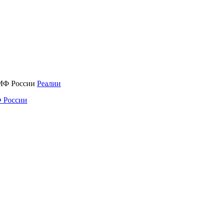
Реалии
 России