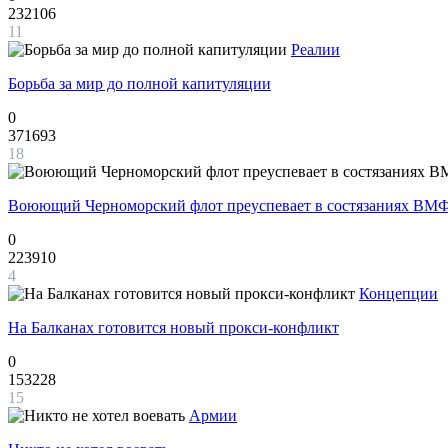
232106
11
Реалии
Борьба за мир до полной капитуляции
0
371693
18
Воюющий Черноморский флот преуспевает в состязаниях ВМФ
0
223910
4
Концепции
На Балканах готовится новый прокси-конфликт
0
153228
15
Армии