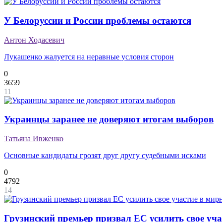
У Белоруссии и России проблемы остаются
Антон Ходасевич
Лукашенко жалуется на неравные условия сторон
0
3659
11
Украинцы заранее не доверяют итогам выборов
Татьяна Ивженко
Основные кандидаты грозят друг другу судебными исками
0
4792
14
Грузинский премьер призвал ЕС усилить свое уч