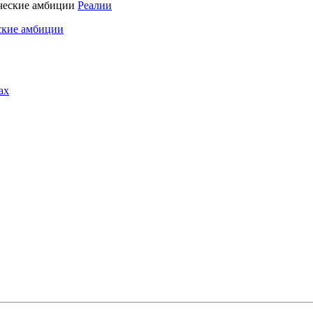
Реалии
ские амбиции
ах