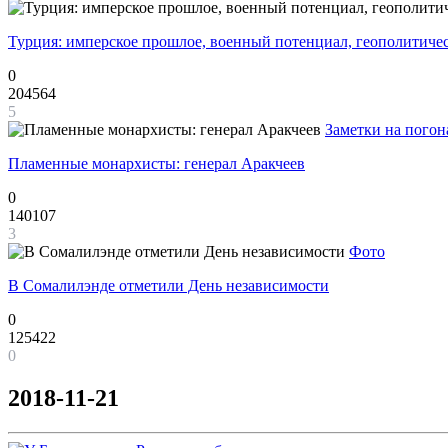
Турция: имперское прошлое, военный потенциал, геополитиче
0
204564
5
Заметки на погон
Пламенные монархисты: генерал Аракчеев
0
140107
3
Фото
В Сомалилэнде отметили День независимости
0
125422
0
2018-11-21