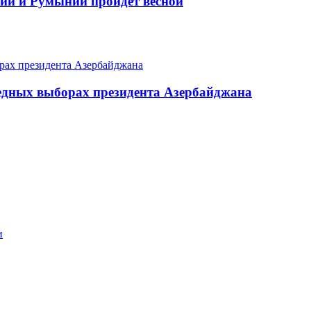
ии и Румынии пройдет весной
едных выборах президента Азербайджана
и