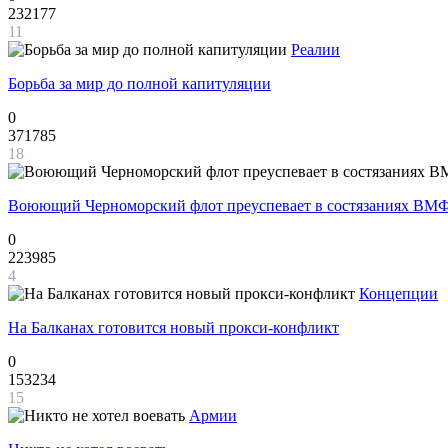
232177
11
Реалии
Борьба за мир до полной капитуляции
0
371785
18
Воюющий Черноморский флот преуспевает в состязаниях ВМФ
0
223985
4
Концепции
На Балканах готовится новый прокси-конфликт
0
153234
15
Армии