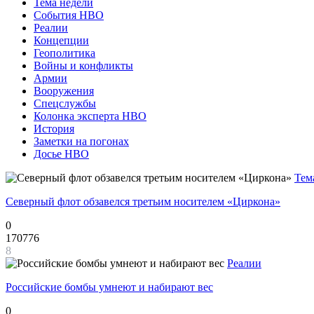
Тема недели
События НВО
Реалии
Концепции
Геополитика
Войны и конфликты
Армии
Вооружения
Спецслужбы
Колонка эксперта НВО
История
Заметки на погонах
Досье НВО
Тем
Северный флот обзавелся третьим носителем «Циркона»
0
170776
8
Реалии
Российские бомбы умнеют и набирают вес
0