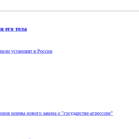
и его тела
или установят в России
ров нормы нового закона о "государстве-агрессоре"