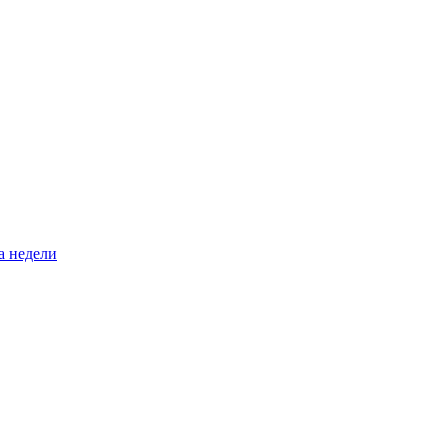
а недели