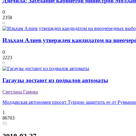
Дэнчила: Заседание кабинетов министров Молдав
0
2358
0
Ильхам Алиев утвержден кандидатом на внеочер
0
2223
0
Гагаузы достают из подвалов автоматы
Светлана Гамова
Молдавская автономия просит Турцию защитить ее от Румыни
1
86703
95