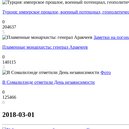
Турция: имперское прошлое, военный потенциал, геополитиче
0
204637
5
Заметки на погон
Пламенные монархисты: генерал Аракчеев
0
140115
3
Фото
В Сомалилэнде отметили День независимости
0
125466
0
2018-03-01