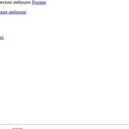
Реалии
ские амбиции
ах