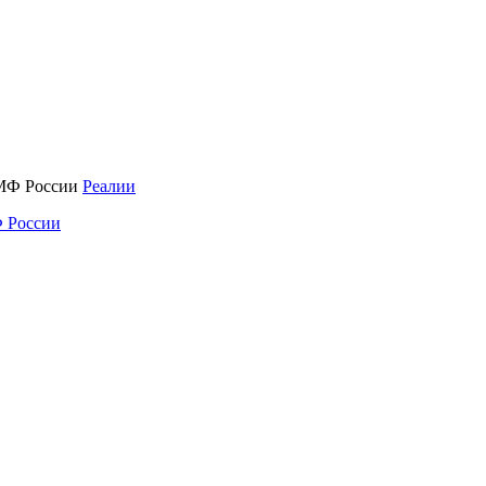
Реалии
 России