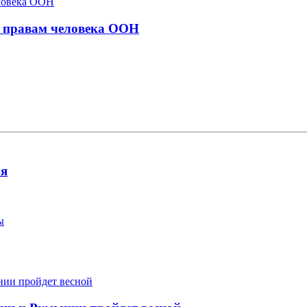
о правам человека ООН
ия
ы