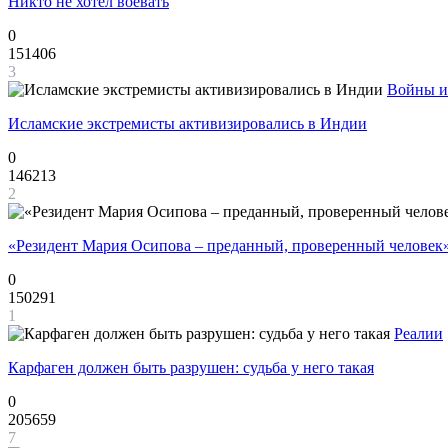
Никто не хотел воевать
0
151406
3
Войны и
Исламские экстремисты активизировались в Индии
0
146213
2
«Резидент Мария Осипова – преданный, проверенный человек
0
150291
1
Реалии
Карфаген должен быть разрушен: судьба у него такая
0
205659
7