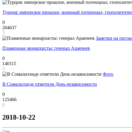
Турция: имперское прошлое, военный потенциал, геополитиче
0
204637
5
Заметки на погон
Пламенные монархисты: генерал Аракчеев
0
140115
3
Фото
В Сомалилэнде отметили День независимости
0
125466
0
2018-10-22