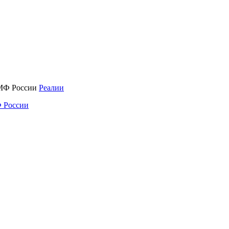
Реалии
 России