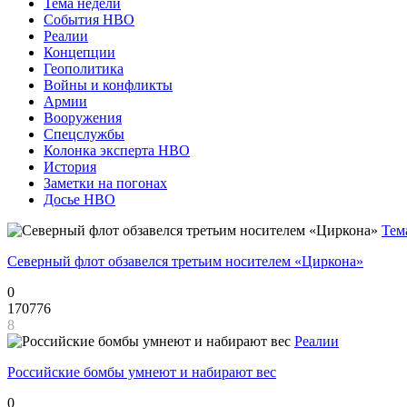
Тема недели
События НВО
Реалии
Концепции
Геополитика
Войны и конфликты
Армии
Вооружения
Спецслужбы
Колонка эксперта НВО
История
Заметки на погонах
Досье НВО
Тем
Северный флот обзавелся третьим носителем «Циркона»
0
170776
8
Реалии
Российские бомбы умнеют и набирают вес
0