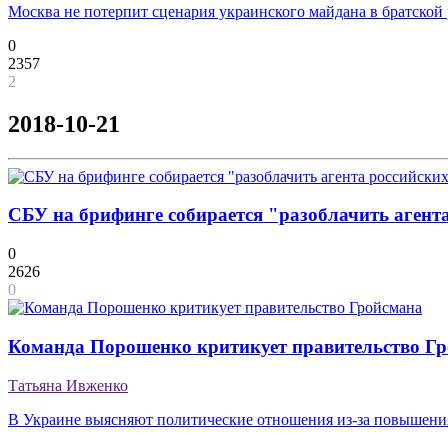
Москва не потерпит сценария украинского майдана в братской
0
2357
2
2018-10-21
СБУ на брифинге собирается "разоблачить агент
0
2626
0
Команда Порошенко критикует правительство Г
Татьяна Ивженко
В Украине выясняют политические отношения из-за повышения