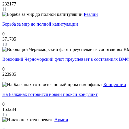
232177
11
Реалии
Борьба за мир до полной капитуляции
0
371785
18
Воюющий Черноморский флот преуспевает в состязаниях ВМФ
0
223985
4
Концепции
На Балканах готовится новый прокси-конфликт
0
153234
15
Армии