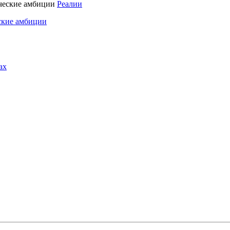
Реалии
ские амбиции
ах