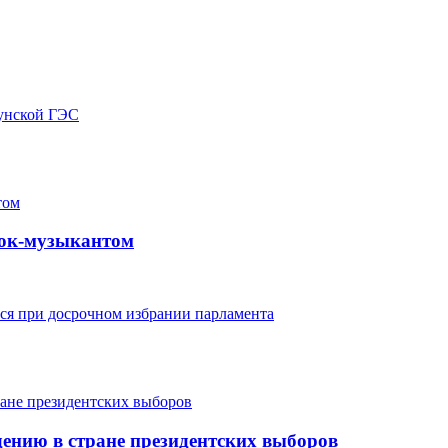
гунской ГЭС
рок-музыкантом
ься при досрочном избрании парламента
дению в стране президентских выборов