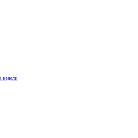
а недели