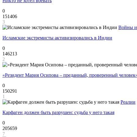
Никто не хотел воевать
0
151406
3
Войны и
Исламские экстремисты активизировались в Индии
0
146213
2
«Резидент Мария Осипова – преданный, проверенный человек
0
150291
1
Реалии
Карфаген должен быть разрушен: судьба у него такая
0
205659
7