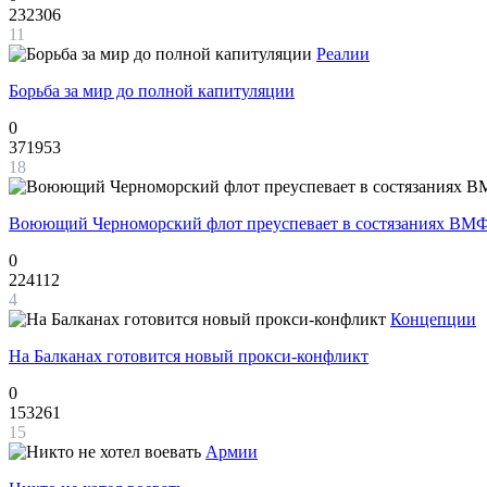
232306
11
Реалии
Борьба за мир до полной капитуляции
0
371953
18
Воюющий Черноморский флот преуспевает в состязаниях ВМФ
0
224112
4
Концепции
На Балканах готовится новый прокси-конфликт
0
153261
15
Армии