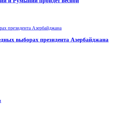
ии и Румынии пройдет весной
едных выборах президента Азербайджана
и