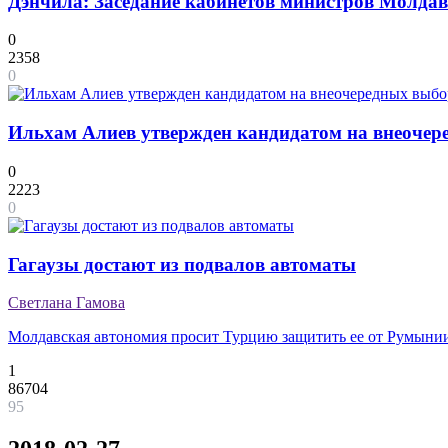
Дэнчила: Заседание кабинетов министров Молдав
0
2358
0
Ильхам Алиев утвержден кандидатом на внеочер
0
2223
0
Гагаузы достают из подвалов автоматы
Светлана Гамова
Молдавская автономия просит Турцию защитить ее от Румыни
1
86704
95