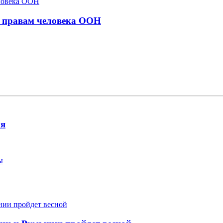
о правам человека ООН
ия
ы