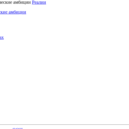
Реалии
ские амбиции
ах