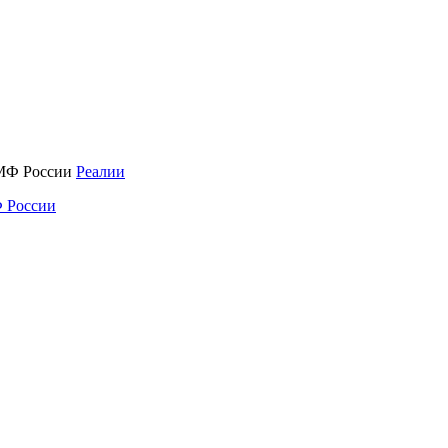
Реалии
 России