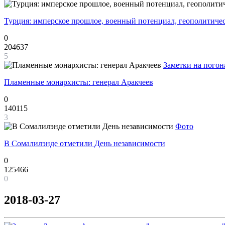
Турция: имперское прошлое, военный потенциал, геополитиче
0
204637
5
Заметки на погон
Пламенные монархисты: генерал Аракчеев
0
140115
3
Фото
В Сомалилэнде отметили День независимости
0
125466
0
2018-03-27