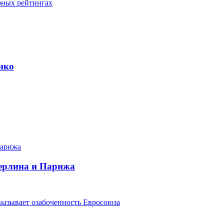
рных рейтингах
нко
Берлина и Парижа
вызывает озабоченность Евросоюза