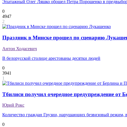
Эпатажный Олег Ляшко обошел Петра Порошенко в предвыбо
0
4947
2
Праздник в Минске прошел по сценарию Лукаше
Антон Ходасевич
В белорусской столице арестованы десятки людей
0
3941
1
Тбилиси получил очередное предупреждение от 
Юрий Рокс
Количество граждан Грузии, нарушающих безвизовый режим, 
0