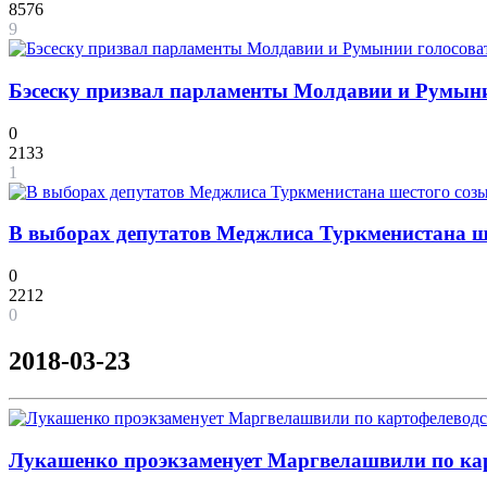
8576
9
Бэсеску призвал парламенты Молдавии и Румынии
0
2133
1
В выборах депутатов Меджлиса Туркменистана ше
0
2212
0
2018-03-23
Лукашенко проэкзаменует Маргвелашвили по ка