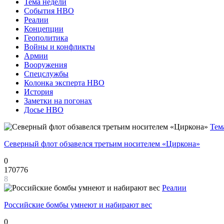
Тема недели
События НВО
Реалии
Концепции
Геополитика
Войны и конфликты
Армии
Вооружения
Спецслужбы
Колонка эксперта НВО
История
Заметки на погонах
Досье НВО
Тем
Северный флот обзавелся третьим носителем «Циркона»
0
170776
8
Реалии
Российские бомбы умнеют и набирают вес
0