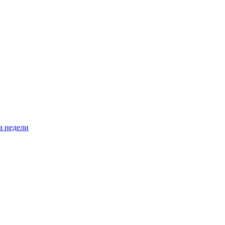
а недели