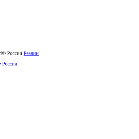
Реалии
 России