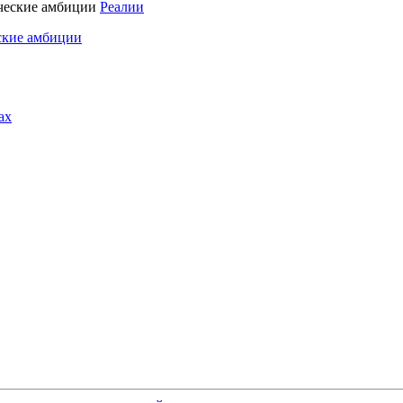
Реалии
ские амбиции
ах