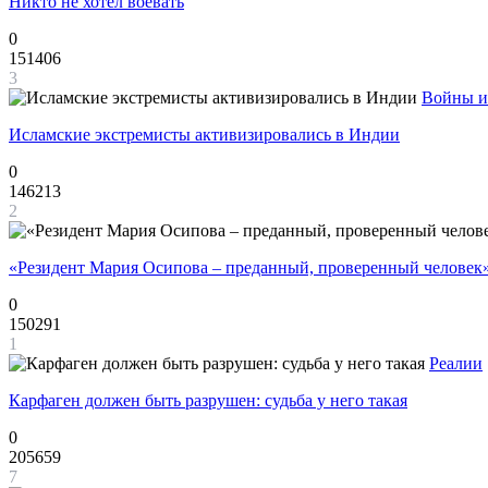
Никто не хотел воевать
0
151406
3
Войны и
Исламские экстремисты активизировались в Индии
0
146213
2
«Резидент Мария Осипова – преданный, проверенный человек
0
150291
1
Реалии
Карфаген должен быть разрушен: судьба у него такая
0
205659
7