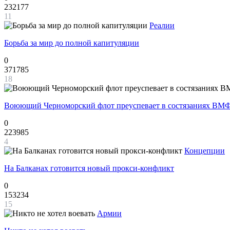
232177
11
Реалии
Борьба за мир до полной капитуляции
0
371785
18
Воюющий Черноморский флот преуспевает в состязаниях ВМФ
0
223985
4
Концепции
На Балканах готовится новый прокси-конфликт
0
153234
15
Армии