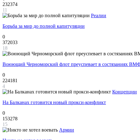
232374
11
Реалии
Борьба за мир до полной капитуляции
0
372033
18
Воюющий Черноморский флот преуспевает в состязаниях ВМФ
0
224181
4
Концепции
На Балканах готовится новый прокси-конфликт
0
153278
15
Армии