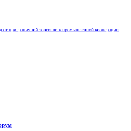
од от приграничной торговли к промышленной кооперации
форум