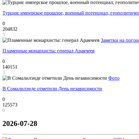
Турция: имперское прошлое, военный потенциал, геополитиче
0
204832
5
Заметки на погон
Пламенные монархисты: генерал Аракчеев
0
140151
3
Фото
В Сомалилэнде отметили День независимости
0
125573
0
2026-07-28