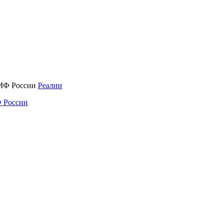
Реалии
 России