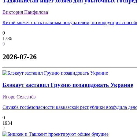
Таджикистан ищет хозяев для убыточных госпре
Виктория Панфилова
Китай может стать главным покупателем, но коррупция способ
0
1786
0
2026-07-26
Блэкаут заставил Грузию позавидовать Украине
Игорь Селезнёв
Служба госбезопасности кавказской республики возбудила дело 
0
1934
2