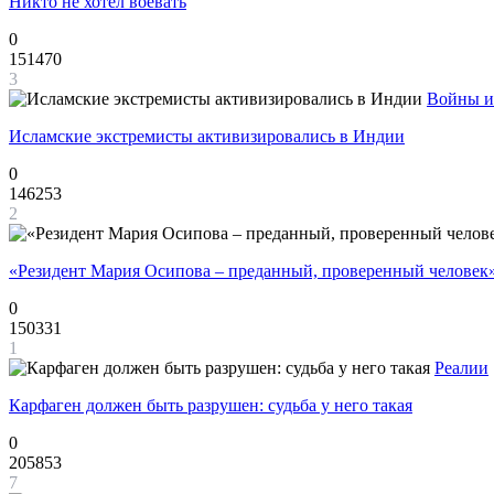
Никто не хотел воевать
0
151470
3
Войны и
Исламские экстремисты активизировались в Индии
0
146253
2
«Резидент Мария Осипова – преданный, проверенный человек
0
150331
1
Реалии
Карфаген должен быть разрушен: судьба у него такая
0
205853
7