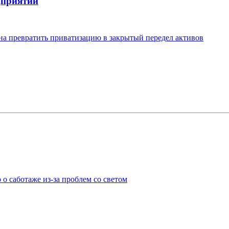
дприятий
на превратить приватизацию в закрытый передел активов
о саботаже из-за проблем со светом