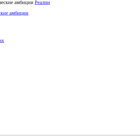
Реалии
ские амбиции
ах