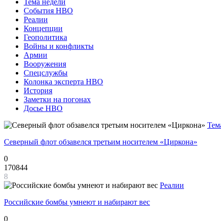
Тема недели
События НВО
Реалии
Концепции
Геополитика
Войны и конфликты
Армии
Вооружения
Спецслужбы
Колонка эксперта НВО
История
Заметки на погонах
Досье НВО
Тем
Северный флот обзавелся третьим носителем «Циркона»
0
170844
8
Реалии
Российские бомбы умнеют и набирают вес
0