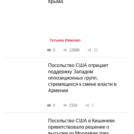
Крыма
Татьяна Ивженко
0
12889
20
Посольство США отрицает
поддержку Западом
оппозиционных групп,
стремящихся к смене власти в
Армении
0
2334
0
Посольство США в Кишиневе
приветствовало решение о
высылке из Молдавии трех