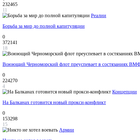
232465
11
Реалии
Борьба за мир до полной капитуляции
0
372141
18
Воюющий Черноморский флот преуспевает в состязаниях ВМФ
0
224270
4
Концепции
На Балканах готовится новый прокси-конфликт
0
153298
15
Армии