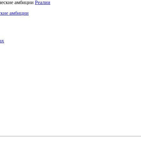
Реалии
ские амбиции
ах