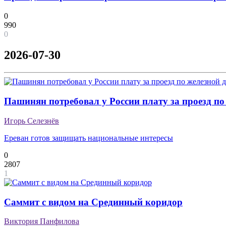
0
990
0
2026-07-30
Пашинян потребовал у России плату за проезд по
Игорь Селезнёв
Ереван готов защищать национальные интересы
0
2807
1
Саммит с видом на Срединный коридор
Виктория Панфилова