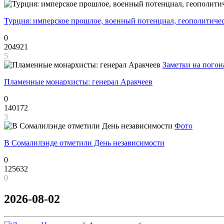
Турция: имперское прошлое, военный потенциал, геополитиче
0
204921
5
Заметки на погон
Пламенные монархисты: генерал Аракчеев
0
140172
3
Фото
В Сомалилэнде отметили День независимости
0
125632
0
2026-08-02