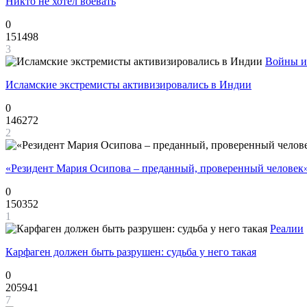
Никто не хотел воевать
0
151498
3
Войны и
Исламские экстремисты активизировались в Индии
0
146272
2
«Резидент Мария Осипова – преданный, проверенный человек
0
150352
1
Реалии
Карфаген должен быть разрушен: судьба у него такая
0
205941
7