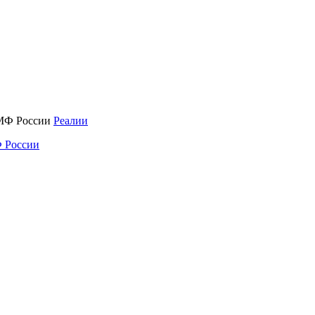
Реалии
 России