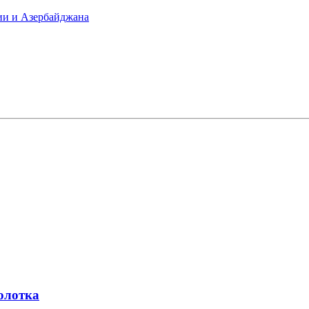
ии и Азербайджана
олотка