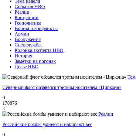
Тема недели
События НВО
Реалии
Концепции
Геополитика
Войны и конфликты
Армии
Вооружения
Спецслужбы
Колонка эксперта НВО
История
Заметки на погонах
Досье НВО
Тем
Северный флот обзавелся третьим носителем «Циркона»
0
170876
8
Реалии
Российские бомбы умнеют и набирают вес
0