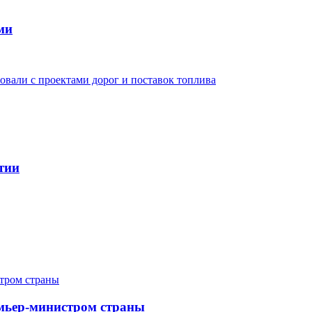
ми
овали с проектами дорог и поставок топлива
тии
мьер-министром страны