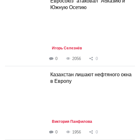
Евросоюз "атаковал" Абхазию и
Южную Осетию
Игорь Селезнёв
0
2056
0
Казахстан лишают нефтяного окна
в Европу
Виктория Панфилова
0
1956
0