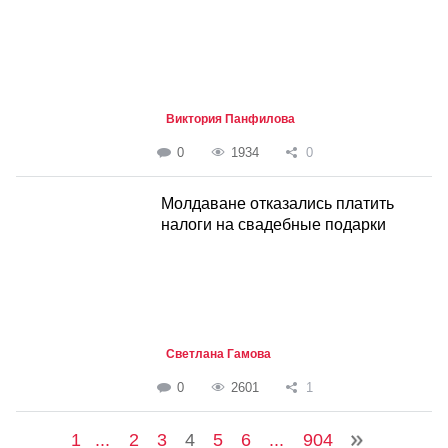
Виктория Панфилова
0
1934
0
Молдаване отказались платить
налоги на свадебные подарки
Светлана Гамова
0
2601
1
1
...
2
3
4
5
6
...
904